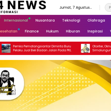
Jumat, 7 Agustus
2026
Internasional
Nusantara
Teknologi
Olahraga
esehatan
Finance
Hukum
Hiburan
Inspirasi
iminta Buru
Otoriter, Oknum Petinggi Kesbangpol
lan Pada PKL
Simalungun Resahkan Pegawai