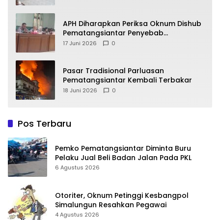
APH Diharapkan Periksa Oknum Dishub
Pematangsiantar Penyebab
Kebocoran PAD Retribusi Parkir
17 Juni 2026
0
Pasar Tradisional Parluasan
Pematangsiantar Kembali Terbakar
18 Juni 2026
0
Pos Terbaru
Pemko Pematangsiantar Diminta Buru
Pelaku Jual Beli Badan Jalan Pada PKL
6 Agustus 2026
Otoriter, Oknum Petinggi Kesbangpol
Simalungun Resahkan Pegawai
4 Agustus 2026