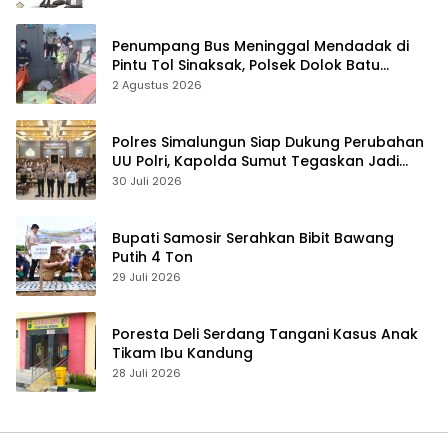
Penumpang Bus Meninggal Mendadak di
Pintu Tol Sinaksak, Polsek Dolok Batu
Nanggar Gerak Cepat Olah TKP
2 Agustus 2026
Polres Simalungun Siap Dukung Perubahan
UU Polri, Kapolda Sumut Tegaskan Jadi
Fondasi Penguatan Profesionalisme dan
30 Juli 2026
Akuntabilitas Personel
Bupati Samosir Serahkan Bibit Bawang
Putih 4 Ton
29 Juli 2026
Poresta Deli Serdang Tangani Kasus Anak
Tikam Ibu Kandung
28 Juli 2026