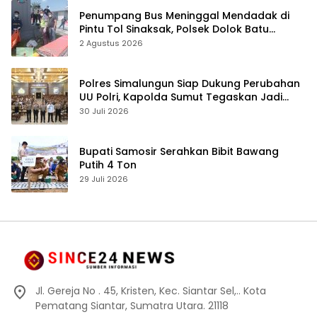
Penumpang Bus Meninggal Mendadak di
Pintu Tol Sinaksak, Polsek Dolok Batu
Nanggar Gerak Cepat Olah TKP
2 Agustus 2026
Polres Simalungun Siap Dukung Perubahan
UU Polri, Kapolda Sumut Tegaskan Jadi
Fondasi Penguatan Profesionalisme dan
30 Juli 2026
Akuntabilitas Personel
Bupati Samosir Serahkan Bibit Bawang
Putih 4 Ton
29 Juli 2026
Jl. Gereja No . 45, Kristen, Kec. Siantar Sel,.. Kota
Pematang Siantar, Sumatra Utara. 21118