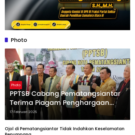
Photo
Photo
PPTSB Cabang Pematangsiantar
Terima Piagam Penghargaan
Terbaik Sedunia
17 Februari 2025
Ojol di Pematangsiantar Tidak Indahkan Keselamatan
Penumpang