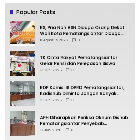
Popular Posts
RS, Pria Non ASN Diduga Orang Dekat
Wali Kota Pematangsiantar Diduga
Bagi Bagi Proyek ke Kontraktor
8 Agustus 2026
0
TK Cinta Rakyat Pematangsiantar
Gelar Pensi dan Pelepasan Siswa
13 Juni 2026
0
RDP Komisi III DPRD Pematangsiantar,
Kadishub Diminta Jangan Banyak
Alasan
15 Juni 2026
0
APH Diharapkan Periksa Oknum Dishub
Pematangsiantar Penyebab
Kebocoran PAD Retribusi Parkir
17 Juni 2026
0