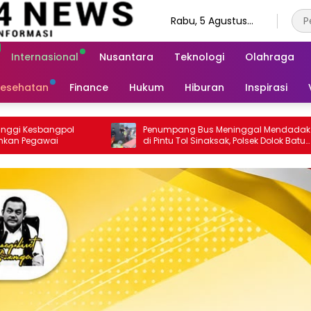
Rabu, 5 Agustus
2026
Internasional
Nusantara
Teknologi
Olahraga
esehatan
Finance
Hukum
Hiburan
Inspirasi
numpang Bus Meninggal Mendadak
Polres Simalungun Sia
 Pintu Tol Sinaksak, Polsek Dolok Batu
Perubahan UU Polri, Ka
nggar Gerak Cepat Olah TKP
Tegaskan Jadi Fondas
Profesionalisme dan Ak
Personel