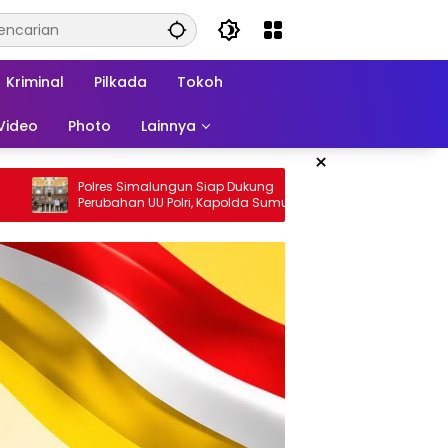
Kriminal
Pilkada
Tokoh
Video
Photo
Lainnya
×
p Dukung
Bupati Samosir Serahkan Bibit Bawang
polda Sumut
Putih 4 Ton
i Penguatan
untabilitas