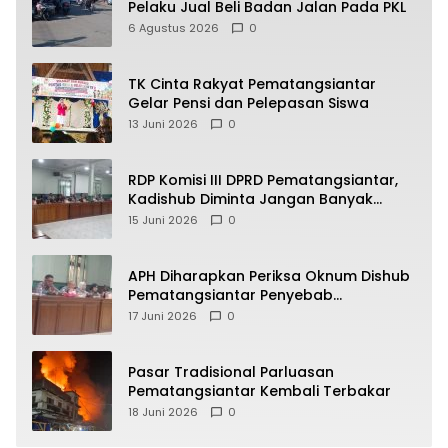
Pelaku Jual Beli Badan Jalan Pada PKL
6 Agustus 2026
0
TK Cinta Rakyat Pematangsiantar
Gelar Pensi dan Pelepasan Siswa
13 Juni 2026
0
RDP Komisi III DPRD Pematangsiantar,
Kadishub Diminta Jangan Banyak
Alasan
15 Juni 2026
0
APH Diharapkan Periksa Oknum Dishub
Pematangsiantar Penyebab
Kebocoran PAD Retribusi Parkir
17 Juni 2026
0
Pasar Tradisional Parluasan
Pematangsiantar Kembali Terbakar
18 Juni 2026
0