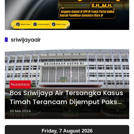
sriwijayaair
Nusantara
Bos Sriwijaya Air Tersangka Kasus
Timah Terancam Dijemput Paksa
Kejagung
30 Mei 2024
Friday, 7 August 2026