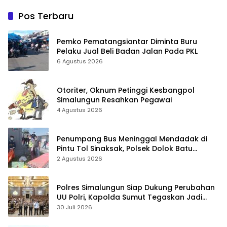
Pos Terbaru
Pemko Pematangsiantar Diminta Buru
Pelaku Jual Beli Badan Jalan Pada PKL
6 Agustus 2026
Otoriter, Oknum Petinggi Kesbangpol
Simalungun Resahkan Pegawai
4 Agustus 2026
Penumpang Bus Meninggal Mendadak di
Pintu Tol Sinaksak, Polsek Dolok Batu
Nanggar Gerak Cepat Olah TKP
2 Agustus 2026
Polres Simalungun Siap Dukung Perubahan
UU Polri, Kapolda Sumut Tegaskan Jadi
Fondasi Penguatan Profesionalisme dan
30 Juli 2026
Akuntabilitas Personel