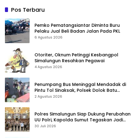
Pos Terbaru
Pemko Pematangsiantar Diminta Buru
Pelaku Jual Beli Badan Jalan Pada PKL
6 Agustus 2026
Otoriter, Oknum Petinggi Kesbangpol
Simalungun Resahkan Pegawai
4 Agustus 2026
Penumpang Bus Meninggal Mendadak di
Pintu Tol Sinaksak, Polsek Dolok Batu
Nanggar Gerak Cepat Olah TKP
2 Agustus 2026
Polres Simalungun Siap Dukung Perubahan
UU Polri, Kapolda Sumut Tegaskan Jadi
Fondasi Penguatan Profesionalisme dan
30 Juli 2026
Akuntabilitas Personel