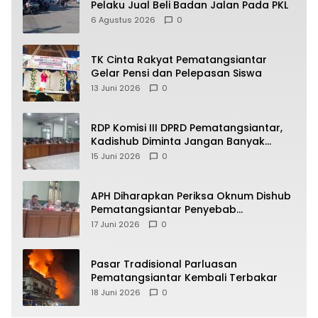
Pelaku Jual Beli Badan Jalan Pada PKL
6 Agustus 2026
0
TK Cinta Rakyat Pematangsiantar
Gelar Pensi dan Pelepasan Siswa
13 Juni 2026
0
RDP Komisi III DPRD Pematangsiantar,
Kadishub Diminta Jangan Banyak
Alasan
15 Juni 2026
0
APH Diharapkan Periksa Oknum Dishub
Pematangsiantar Penyebab
Kebocoran PAD Retribusi Parkir
17 Juni 2026
0
Pasar Tradisional Parluasan
Pematangsiantar Kembali Terbakar
18 Juni 2026
0