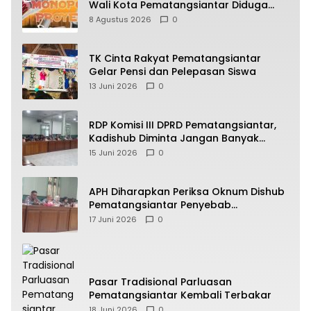
Wali Kota Pematangsiantar Diduga
Bagi Bagi Proyek ke Kontraktor
8 Agustus 2026
0
TK Cinta Rakyat Pematangsiantar
Gelar Pensi dan Pelepasan Siswa
13 Juni 2026
0
RDP Komisi III DPRD Pematangsiantar,
Kadishub Diminta Jangan Banyak
Alasan
15 Juni 2026
0
APH Diharapkan Periksa Oknum Dishub
Pematangsiantar Penyebab
Kebocoran PAD Retribusi Parkir
17 Juni 2026
0
Pasar Tradisional Parluasan
Pematangsiantar Kembali Terbakar
18 Juni 2026
0