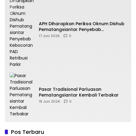
APH Diharapkan Periksa Oknum Dishub
Pematangsiantar Penyebab
Kebocoran PAD Retribusi Parkir
17 Juni 2026
0
Pasar Tradisional Parluasan
Pematangsiantar Kembali Terbakar
18 Juni 2026
0
Pos Terbaru