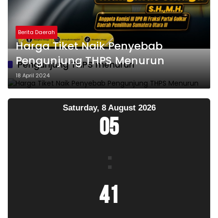
Berita Daerah
Harga Tiket Naik Penyebab
Pengunjung THPS Menurun
Pengunjung THPS menurun
18 April 2024
Saturday, 8 August 2026
05
:
41