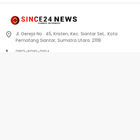
Jl. Gereja No . 45, Kristen, Kec. Siantar Sel,.. Kota
Pematang Siantar, Sumatra Utara. 21118
0812-6010-0914
info@since24news.com
Privacy Policy
Redaksi
Kode Etik
Pedoman Media Siber
Pedoman Media Siber
Indeks Berita
Privacy Policy
Disclaimer