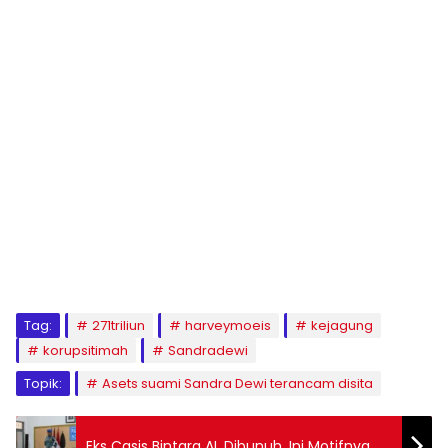
Tag:
271triliun
harveymoeis
kejagung
korupsitimah
Sandradewi
Topik:
Asets suami Sandra Dewi terancam disita
Eks Casis Bintara AL Dibunuh, Ini Motifnya