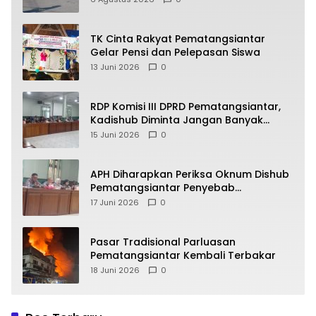
TK Cinta Rakyat Pematangsiantar
Gelar Pensi dan Pelepasan Siswa
13 Juni 2026
0
RDP Komisi III DPRD Pematangsiantar,
Kadishub Diminta Jangan Banyak
Alasan
15 Juni 2026
0
APH Diharapkan Periksa Oknum Dishub
Pematangsiantar Penyebab
Kebocoran PAD Retribusi Parkir
17 Juni 2026
0
Pasar Tradisional Parluasan
Pematangsiantar Kembali Terbakar
18 Juni 2026
0