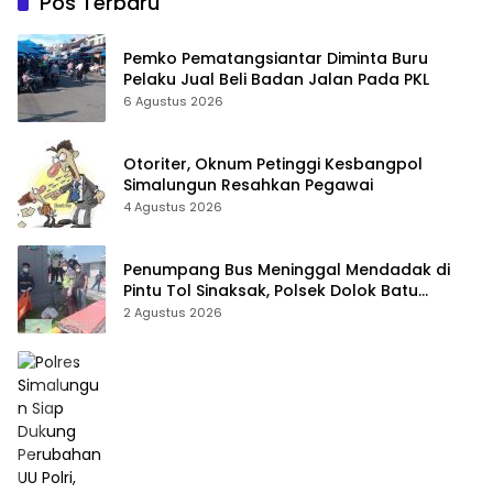
Pos Terbaru
Pemko Pematangsiantar Diminta Buru
Pelaku Jual Beli Badan Jalan Pada PKL
6 Agustus 2026
Otoriter, Oknum Petinggi Kesbangpol
Simalungun Resahkan Pegawai
4 Agustus 2026
Penumpang Bus Meninggal Mendadak di
Pintu Tol Sinaksak, Polsek Dolok Batu
Nanggar Gerak Cepat Olah TKP
2 Agustus 2026