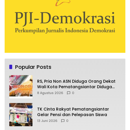
Popular Posts
RS, Pria Non ASN Diduga Orang Dekat
Wali Kota Pematangsiantar Diduga
Bagi Bagi Proyek ke Kontraktor
8 Agustus 2026
0
TK Cinta Rakyat Pematangsiantar
Gelar Pensi dan Pelepasan Siswa
13 Juni 2026
0