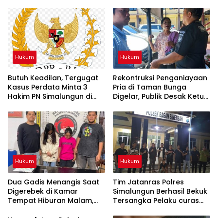
Hukum
Hukum
Butuh Keadilan, Tergugat
Rekontruksi Penganiayaan
Kasus Perdata Minta 3
Pria di Taman Bunga
Hakim PN Simalungun di
Digelar, Publik Desak Ketua
RDP Kan Komisi 3 DPR RI
Organisasi IPK
Pematangsiantar Diperiksa
Hukum
Hukum
Dua Gadis Menangis Saat
Tim Jatanras Polres
Digerebek di Kamar
Simalungun Berhasil Bekuk
Tempat Hiburan Malam,
Tersangka Pelaku curas
Polsek Gunung Malela
Sampai ke Riau