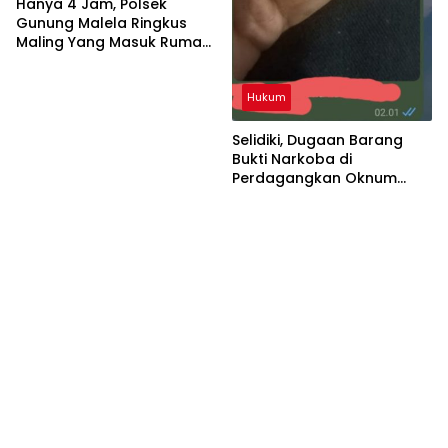
Bongkar Jaringan Pemakai
Hanya 4 Jam, Polsek
Sabu di Simalungun
Gunung Malela Ringkus
Maling Yang Masuk Rumah
Warga Dini Hari, Tiga HP
dan Dua Tabung Gas
Hukum
Berhasil Diamankan
Selidiki, Dugaan Barang
Bukti Narkoba di
Perdagangkan Oknum
Polres Siantar