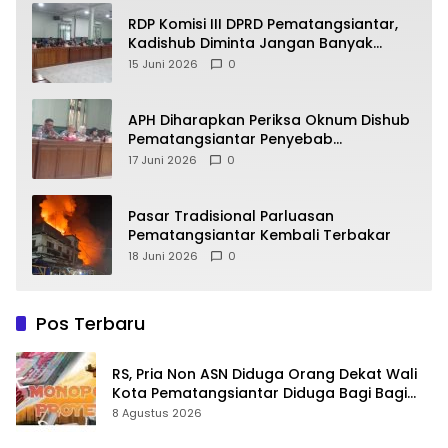
RDP Komisi III DPRD Pematangsiantar,
Kadishub Diminta Jangan Banyak
Alasan
15 Juni 2026
0
APH Diharapkan Periksa Oknum Dishub
Pematangsiantar Penyebab
Kebocoran PAD Retribusi Parkir
17 Juni 2026
0
Pasar Tradisional Parluasan
Pematangsiantar Kembali Terbakar
18 Juni 2026
0
Pos Terbaru
RS, Pria Non ASN Diduga Orang Dekat Wali
Kota Pematangsiantar Diduga Bagi Bagi
Proyek ke Kontraktor
8 Agustus 2026