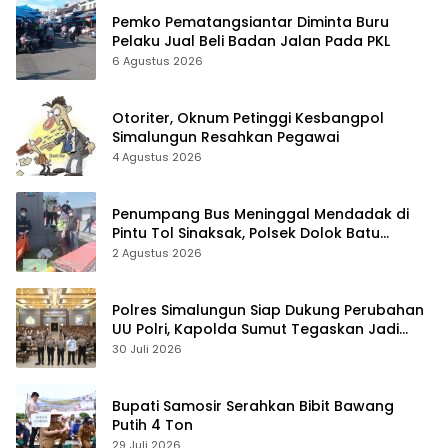
Pemko Pematangsiantar Diminta Buru
Pelaku Jual Beli Badan Jalan Pada PKL
6 Agustus 2026
Otoriter, Oknum Petinggi Kesbangpol
Simalungun Resahkan Pegawai
4 Agustus 2026
Penumpang Bus Meninggal Mendadak di
Pintu Tol Sinaksak, Polsek Dolok Batu
Nanggar Gerak Cepat Olah TKP
2 Agustus 2026
Polres Simalungun Siap Dukung Perubahan
UU Polri, Kapolda Sumut Tegaskan Jadi
Fondasi Penguatan Profesionalisme dan
30 Juli 2026
Akuntabilitas Personel
Bupati Samosir Serahkan Bibit Bawang
Putih 4 Ton
29 Juli 2026