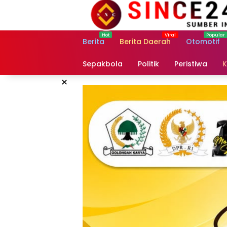
Langsung
ke
konten
Berita
Berita Daerah
Otomotif
Sepakbola
Politik
Peristiwa
K
×