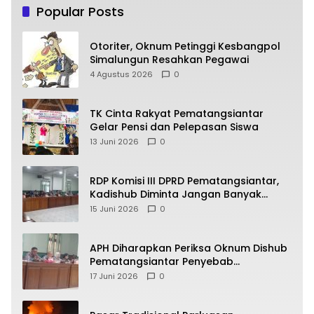
Popular Posts
Otoriter, Oknum Petinggi Kesbangpol
Simalungun Resahkan Pegawai
4 Agustus 2026
0
TK Cinta Rakyat Pematangsiantar
Gelar Pensi dan Pelepasan Siswa
13 Juni 2026
0
RDP Komisi III DPRD Pematangsiantar,
Kadishub Diminta Jangan Banyak
Alasan
15 Juni 2026
0
APH Diharapkan Periksa Oknum Dishub
Pematangsiantar Penyebab
Kebocoran PAD Retribusi Parkir
17 Juni 2026
0