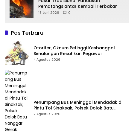
Pasar Tradisional Parluasan
Pematangsiantar Kembali Terbakar
18 Juni 2026
0
Pos Terbaru
Otoriter, Oknum Petinggi Kesbangpol
Simalungun Resahkan Pegawai
4 Agustus 2026
Penumpang Bus Meninggal Mendadak di
Pintu Tol Sinaksak, Polsek Dolok Batu
Nanggar Gerak Cepat Olah TKP
2 Agustus 2026