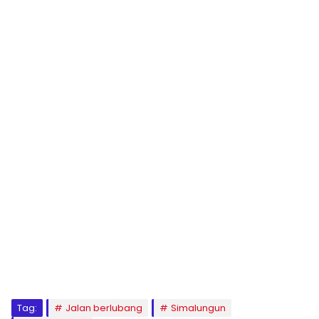
Tag:
Jalan berlubang
Simalungun