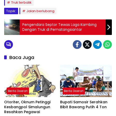
Truk terbalik
Topik:
Jalan berlubang
Pengendara Septor Tewas Laga Kambing
Dengan Truk di Pematangsiantar
Baca Juga
Berita Daerah
Berita Daerah
Otoriter, Oknum Petinggi
Bupati Samosir Serahkan
Kesbangpol Simalungun
Bibit Bawang Putih 4 Ton
Resahkan Pegawai