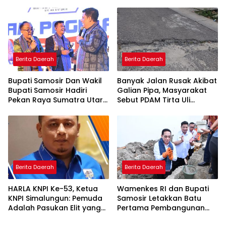
Berita Daerah
Berita Daerah
Bupati Samosir Dan Wakil
Banyak Jalan Rusak Akibat
Bupati Samosir Hadiri
Galian Pipa, Masyarakat
Pekan Raya Sumatra Utara
Sebut PDAM Tirta Uli
(PRSU)Ke, 50
Siantar Tak Punya
Perencanaan Matang
Berita Daerah
Berita Daerah
HARLA KNPI Ke-53, Ketua
Wamenkes RI dan Bupati
KNPI Simalungun: Pemuda
Samosir Letakkan Batu
Adalah Pasukan Elit yang
Pertama Pembangunan
Terlalu Sering Dilupakan
Cathlab RSUD Hadrianus