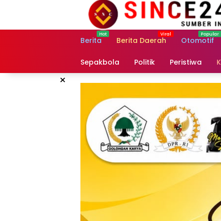
Langsung
ke
konten
Berita
Berita Daerah
Otomotif
Sepakbola
Politik
Peristiwa
K
×