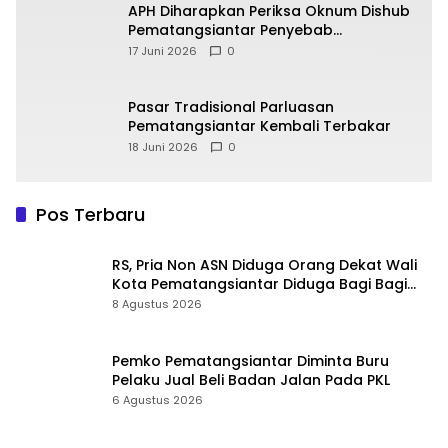
APH Diharapkan Periksa Oknum Dishub
Pematangsiantar Penyebab
Kebocoran PAD Retribusi Parkir
17 Juni 2026
0
Pasar Tradisional Parluasan
Pematangsiantar Kembali Terbakar
18 Juni 2026
0
Pos Terbaru
RS, Pria Non ASN Diduga Orang Dekat Wali
Kota Pematangsiantar Diduga Bagi Bagi
Proyek ke Kontraktor
8 Agustus 2026
Pemko Pematangsiantar Diminta Buru
Pelaku Jual Beli Badan Jalan Pada PKL
6 Agustus 2026