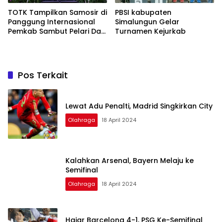
TOTK Tampilkan Samosir di
PBSI kabupaten
Panggung Internasional
Simalungun Gelar
Pemkab Sambut Pelari Dari
Turnamen Kejurkab
27 Negara
Pos Terkait
Lewat Adu Penalti, Madrid Singkirkan City
Olahraga
18 April 2024
Kalahkan Arsenal, Bayern Melaju ke
Semifinal
Olahraga
18 April 2024
Hajar Barcelona 4-1, PSG Ke-Semifinal