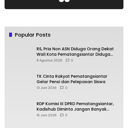
Popular Posts
RS, Pria Non ASN Diduga Orang Dekat
Wali Kota Pematangsiantar Diduga
Bagi Bagi Proyek ke Kontraktor
8 Agustus 2026
0
TK Cinta Rakyat Pematangsiantar
Gelar Pensi dan Pelepasan Siswa
13 Juni 2026
0
RDP Komisi III DPRD Pematangsiantar,
Kadishub Diminta Jangan Banyak
Alasan
15 Juni 2026
0