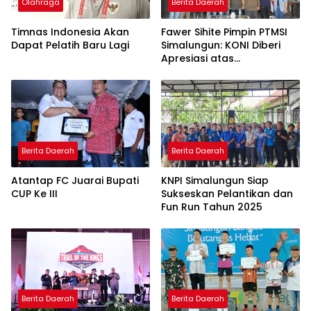
Olahraga
Berita Daerah
Timnas Indonesia Akan
Fawer Sihite Pimpin PTMSI
Dapat Pelatih Baru Lagi
Simalungun: KONI Diberi
Apresiasi atas
Perhatiannya pada
Olahraga
Berita Daerah
Berita Daerah
Atantap FC Juarai Bupati
KNPI Simalungun Siap
CUP Ke III
Sukseskan Pelantikan dan
Fun Run Tahun 2025
Berita Daerah
Berita Daerah