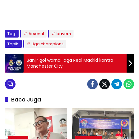
Tag:
Arsenal
bayern
Topik:
Liga champions
Banjir gol warnai laga Real Madrid kontra
Manchester City
Baca Juga