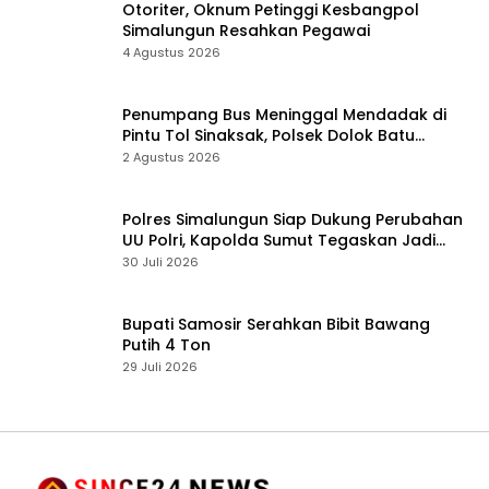
Otoriter, Oknum Petinggi Kesbangpol
Simalungun Resahkan Pegawai
4 Agustus 2026
Penumpang Bus Meninggal Mendadak di
Pintu Tol Sinaksak, Polsek Dolok Batu
Nanggar Gerak Cepat Olah TKP
2 Agustus 2026
Polres Simalungun Siap Dukung Perubahan
UU Polri, Kapolda Sumut Tegaskan Jadi
Fondasi Penguatan Profesionalisme dan
30 Juli 2026
Akuntabilitas Personel
Bupati Samosir Serahkan Bibit Bawang
Putih 4 Ton
29 Juli 2026