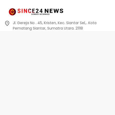
Jl. Gereja No . 45, Kristen, Kec. Siantar Sel,.. Kota
Pematang Siantar, Sumatra Utara. 21118
0812-6010-0914
info@since24news.com
Privacy Policy
Redaksi
Kode Etik
Pedoman Media Siber
Pedoman Media Siber
Indeks Berita
Privacy Policy
Disclaimer
Terms And Conditions