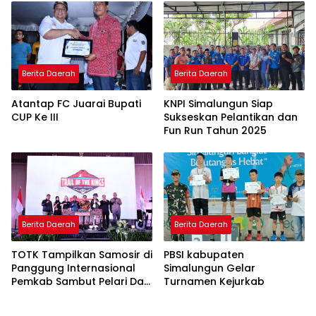
Olahraga
Berita Daerah
Berita Daerah
Atantap FC Juarai Bupati
KNPI Simalungun Siap
CUP Ke III
Sukseskan Pelantikan dan
Fun Run Tahun 2025
Berita Daerah
Berita Daerah
TOTK Tampilkan Samosir di
PBSI kabupaten
Panggung Internasional
Simalungun Gelar
Pemkab Sambut Pelari Dari
Turnamen Kejurkab
27 Negara