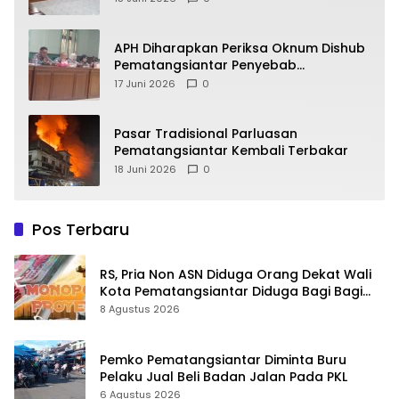
APH Diharapkan Periksa Oknum Dishub
Pematangsiantar Penyebab
Kebocoran PAD Retribusi Parkir
17 Juni 2026
0
Pasar Tradisional Parluasan
Pematangsiantar Kembali Terbakar
18 Juni 2026
0
Pos Terbaru
RS, Pria Non ASN Diduga Orang Dekat Wali
Kota Pematangsiantar Diduga Bagi Bagi
Proyek ke Kontraktor
8 Agustus 2026
Pemko Pematangsiantar Diminta Buru
Pelaku Jual Beli Badan Jalan Pada PKL
6 Agustus 2026