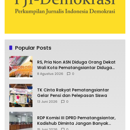
Popular Posts
RS, Pria Non ASN Diduga Orang Dekat
Wali Kota Pematangsiantar Diduga
Bagi Bagi Proyek ke Kontraktor
8 Agustus 2026
0
TK Cinta Rakyat Pematangsiantar
Gelar Pensi dan Pelepasan Siswa
13 Juni 2026
0
RDP Komisi III DPRD Pematangsiantar,
Kadishub Diminta Jangan Banyak
Alasan
15 Juni 2026
0