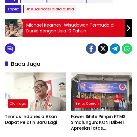
Topik:
Kualifikasi piala dunia
Michael Kearney Wisudawan Termuda di
Dunia dengan Usia 10 Tahun
Baca Juga
Olahraga
Berita Daerah
Timnas Indonesia Akan
Fawer Sihite Pimpin PTMSI
Dapat Pelatih Baru Lagi
Simalungun: KONI Diberi
Apresiasi atas
Perhatiannya pada