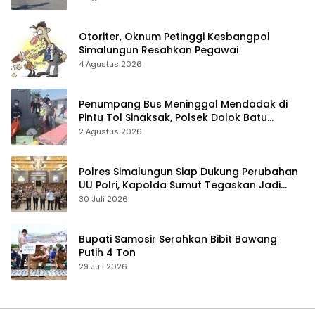
Otoriter, Oknum Petinggi Kesbangpol
Simalungun Resahkan Pegawai
4 Agustus 2026
Penumpang Bus Meninggal Mendadak di
Pintu Tol Sinaksak, Polsek Dolok Batu
Nanggar Gerak Cepat Olah TKP
2 Agustus 2026
Polres Simalungun Siap Dukung Perubahan
UU Polri, Kapolda Sumut Tegaskan Jadi
Fondasi Penguatan Profesionalisme dan
30 Juli 2026
Akuntabilitas Personel
Bupati Samosir Serahkan Bibit Bawang
Putih 4 Ton
29 Juli 2026