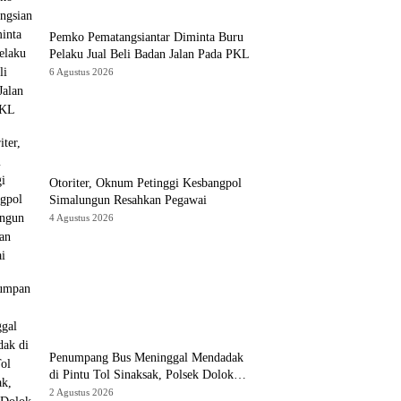
Pemko Pematangsiantar Diminta Buru
Pelaku Jual Beli Badan Jalan Pada PKL
6 Agustus 2026
Otoriter, Oknum Petinggi Kesbangpol
Simalungun Resahkan Pegawai
4 Agustus 2026
Penumpang Bus Meninggal Mendadak
di Pintu Tol Sinaksak, Polsek Dolok
Batu Nanggar Gerak Cepat Olah TKP
2 Agustus 2026