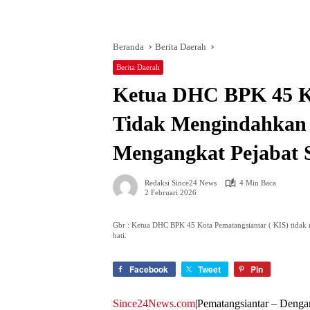
Beranda
Berita Daerah
Berita Daerah
Ketua DHC BPK 45 Ko
Tidak Mengindahkan
Mengangkat Pejabat 
Redaksi Since24 News
4 Min Baca
2 Februari 2026
Gbr : Ketua DHC BPK 45 Kota Pematangsiantar ( KIS) tida
hati.
Facebook
Tweet
Pin
Since24News.com
|Pematangsiantar – Deng