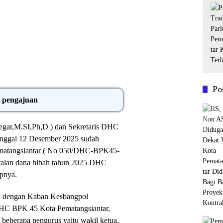
Po
k pengajuan
regar,M.SI,Ph,D ) dan Sekretaris DHC
anggal 12 Desember 2025 sudah
ematangsiantar ( No 050/DHC-BPK45-
talan dana hibah tahun 2025 DHC
apnya.
u dengan Kaban Kesbangpol
DHC BPK 45 Kota Pematangsiantar,
eberapa pengurus yaitu wakil ketua,