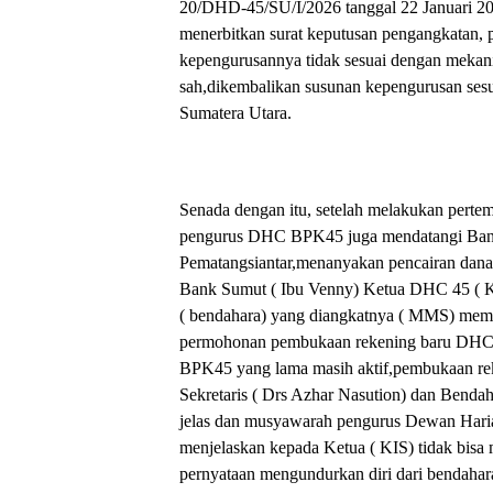
20/DHD-45/SU/I/2026 tanggal 22 Januari 2
menerbitkan surat keputusan pengangkatan, 
kepengurusannya tidak sesuai dengan mekan
sah,dikembalikan susunan kepengurusan ses
Sumatera Utara.
Senada dengan itu, setelah melakukan pert
pengurus DHC BPK45 juga mendatangi Ba
Pematangsiantar,menanyakan pencairan dana 
Bank Sumut ( Ibu Venny) Ketua DHC 45 ( KI
( bendahara) yang diangkatnya ( MMS) mem
permohonan pembukaan rekening baru DH
BPK45 yang lama masih aktif,pembukaan reke
Sekretaris ( Drs Azhar Nasution) dan Bendah
jelas dan musyawarah pengurus Dewan Har
menjelaskan kepada Ketua ( KIS) tidak bisa
pernyataan mengundurkan diri dari bendahara 