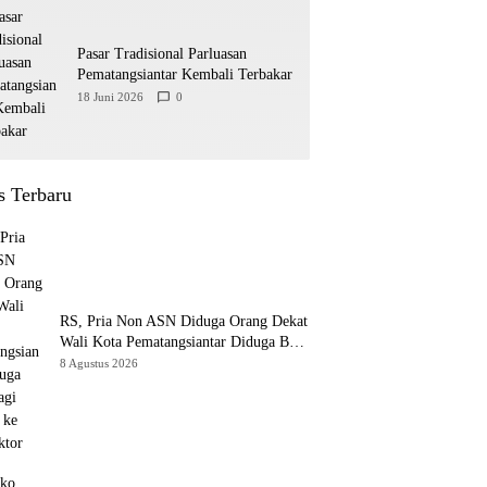
Pasar Tradisional Parluasan
Pematangsiantar Kembali Terbakar
18 Juni 2026
0
s Terbaru
RS, Pria Non ASN Diduga Orang Dekat
Wali Kota Pematangsiantar Diduga Bagi
Bagi Proyek ke Kontraktor
8 Agustus 2026