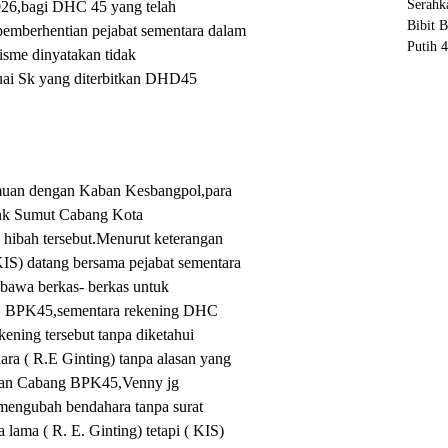
026,bagi DHC 45 yang telah
pemberhentian pejabat sementara dalam
isme dinyatakan tidak
uai Sk yang diterbitkan DHD45
emuan dengan Kaban Kesbangpol,para
nk Sumut Cabang Kota
hibah tersebut.Menurut keterangan
S) datang bersama pejabat sementara
bawa berkas- berkas untuk
C BPK45,sementara rekening DHC
ning tersebut tanpa diketahui
ara ( R.E Ginting) tanpa alasan yang
ian Cabang BPK45,Venny jg
 mengubah bendahara tanpa surat
lama ( R. E. Ginting) tetapi ( KIS)