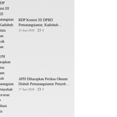
RDP Komisi III DPRD
Pematangsiantar, Kadishub
Diminta Jangan Banyak Alasan
15 Juni 2026
0
APH Diharapkan Periksa Oknum
Dishub Pematangsiantar Penyebab
Kebocoran PAD Retribusi Parkir
17 Juni 2026
0