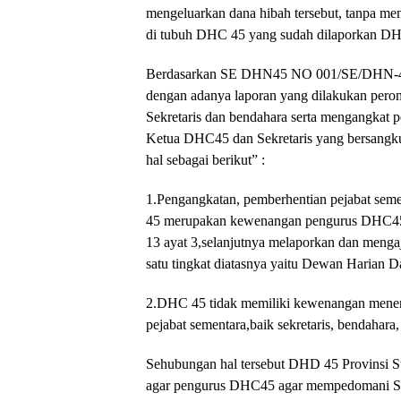
mengeluarkan dana hibah tersebut, tanpa men
di tubuh DHC 45 yang sudah dilaporkan D
Berdasarkan SE DHN45 NO 001/SE/DHN-45
dengan adanya laporan yang dilakukan per
Sekretaris dan bendahara serta mengangkat p
Ketua DHC45 dan Sekretaris yang bersang
hal sebagai berikut” :
1.Pengangkatan, pemberhentian pejabat sem
45 merupakan kewenangan pengurus DHC45 
13 ayat 3,selanjutnya melaporkan dan mengaj
satu tingkat diatasnya yaitu Dewan Harian 
2.DHC 45 tidak memiliki kewenangan menerb
pejabat sementara,baik sekretaris, bendahar
Sehubungan hal tersebut DHD 45 Provinsi S
agar pengurus DHC45 agar mempedomani SE 