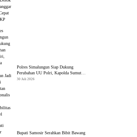
Polres Simalungun Siap Dukung
Perubahan UU Polri, Kapolda Sumut
Tegaskan Jadi Fondasi Penguatan
30 Juli 2026
Profesionalisme dan Akuntabilitas
Personel
Bupati Samosir Serahkan Bibit Bawang