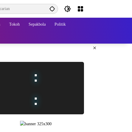
a
Tokoh
Sepakbola
Politik
×
:
: