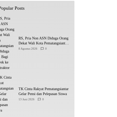
Popular Posts
RS, Pria Non ASN Diduga Orang
Dekat Wali Kota Pematangsiantar
Diduga Bagi Bagi Proyek ke
8 Agustus 2026
0
Kontraktor
TK Cinta Rakyat Pematangsiantar
Gelar Pensi dan Pelepasan Siswa
13 Juni 2026
0