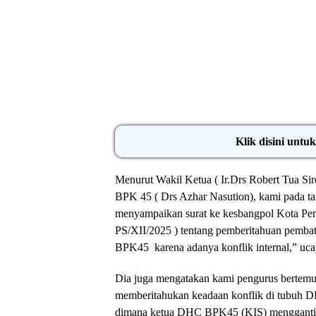
Klik disini untu
Menurut Wakil Ketua ( Ir.Drs Robert Tua Si
BPK 45 ( Drs Azhar Nasution), kami pada t
menyampaikan surat ke kesbangpol Kota P
PS/XII/2025 ) tentang pemberitahuan pemba
BPK45 karena adanya konflik internal,” uc
Dia juga mengatakan kami pengurus bertem
memberitahukan keadaan konflik di tubuh 
dimana ketua DHC BPK45 (KIS) mengganti b