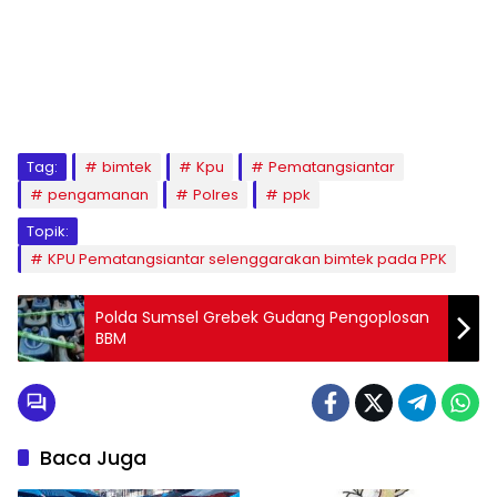
Tag:
bimtek
Kpu
Pematangsiantar
pengamanan
Polres
ppk
Topik:
KPU Pematangsiantar selenggarakan bimtek pada PPK
Polda Sumsel Grebek Gudang Pengoplosan
BBM
Baca Juga