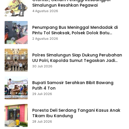
Simalungun Resahkan Pegawai
4 Agustus 2026
Penumpang Bus Meninggal Mendadak di
Pintu Tol Sinaksak, Polsek Dolok Batu
Nanggar Gerak Cepat Olah TKP
2 Agustus 2026
Polres Simalungun Siap Dukung Perubahan
UU Polri, Kapolda Sumut Tegaskan Jadi
Fondasi Penguatan Profesionalisme dan
30 Juli 2026
Akuntabilitas Personel
Bupati Samosir Serahkan Bibit Bawang
Putih 4 Ton
29 Juli 2026
Poresta Deli Serdang Tangani Kasus Anak
Tikam Ibu Kandung
28 Juli 2026