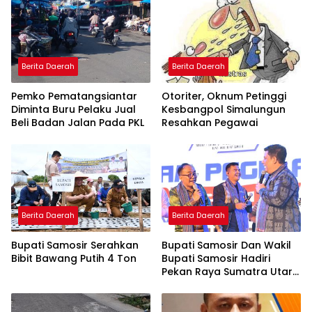
Berita Daerah
Berita Daerah
Pemko Pematangsiantar
Otoriter, Oknum Petinggi
Diminta Buru Pelaku Jual
Kesbangpol Simalungun
Beli Badan Jalan Pada PKL
Resahkan Pegawai
Berita Daerah
Berita Daerah
Bupati Samosir Serahkan
Bupati Samosir Dan Wakil
Bibit Bawang Putih 4 Ton
Bupati Samosir Hadiri
Pekan Raya Sumatra Utara
(PRSU)Ke, 50