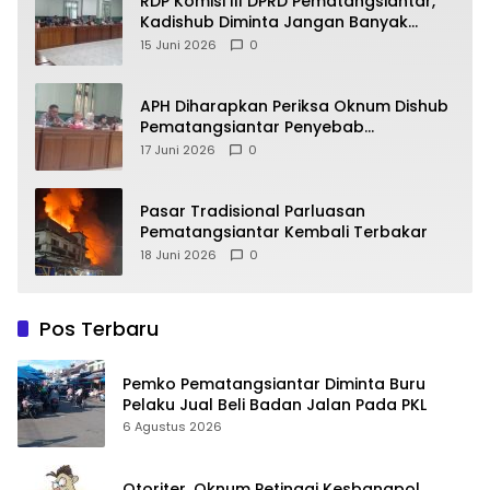
RDP Komisi III DPRD Pematangsiantar,
Kadishub Diminta Jangan Banyak
Alasan
15 Juni 2026
0
APH Diharapkan Periksa Oknum Dishub
Pematangsiantar Penyebab
Kebocoran PAD Retribusi Parkir
17 Juni 2026
0
Pasar Tradisional Parluasan
Pematangsiantar Kembali Terbakar
18 Juni 2026
0
Pos Terbaru
Pemko Pematangsiantar Diminta Buru
Pelaku Jual Beli Badan Jalan Pada PKL
6 Agustus 2026
Otoriter, Oknum Petinggi Kesbangpol