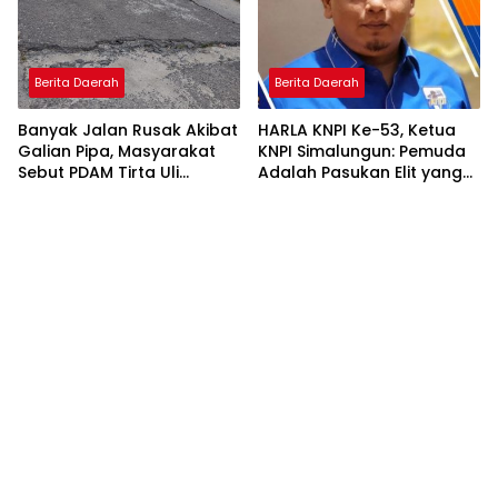
Berita Daerah
Berita Daerah
Banyak Jalan Rusak Akibat
HARLA KNPI Ke-53, Ketua
Galian Pipa, Masyarakat
KNPI Simalungun: Pemuda
Sebut PDAM Tirta Uli
Adalah Pasukan Elit yang
Siantar Tak Punya
Terlalu Sering Dilupakan
Perencanaan Matang
Penguasa, Saatnya
Perkuat Kolaborasi untuk
Membangun Daerah