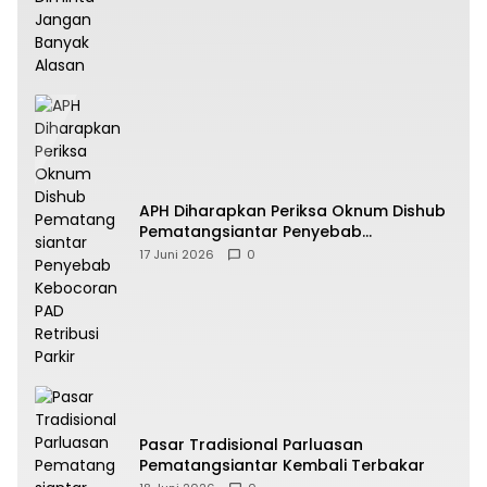
APH Diharapkan Periksa Oknum Dishub
Pematangsiantar Penyebab
Kebocoran PAD Retribusi Parkir
17 Juni 2026
0
Pasar Tradisional Parluasan
Pematangsiantar Kembali Terbakar