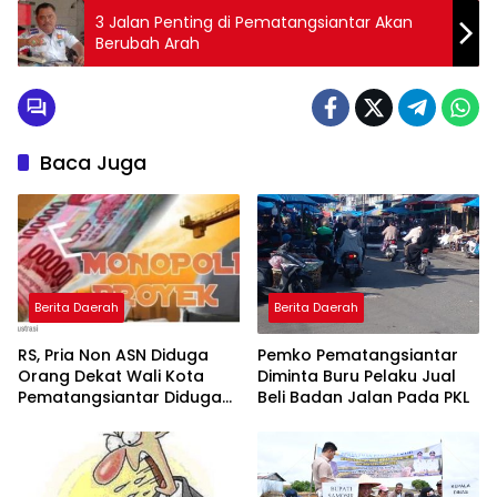
3 Jalan Penting di Pematangsiantar Akan
Berubah Arah
Baca Juga
Berita Daerah
Berita Daerah
RS, Pria Non ASN Diduga
Pemko Pematangsiantar
Orang Dekat Wali Kota
Diminta Buru Pelaku Jual
Pematangsiantar Diduga
Beli Badan Jalan Pada PKL
Bagi Bagi Proyek ke
Kontraktor