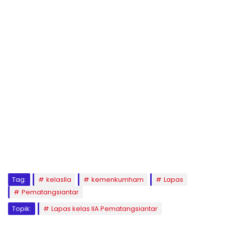
Tag:
kelasIIa
kemenkumham
Lapas
Pematangsiantar
Topik:
Lapas kelas IIA Pematangsiantar