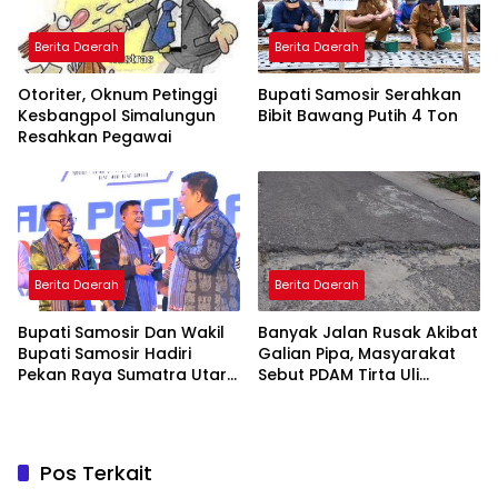
Berita Daerah
Berita Daerah
Otoriter, Oknum Petinggi
Bupati Samosir Serahkan
Kesbangpol Simalungun
Bibit Bawang Putih 4 Ton
Resahkan Pegawai
Berita Daerah
Berita Daerah
Bupati Samosir Dan Wakil
Banyak Jalan Rusak Akibat
Bupati Samosir Hadiri
Galian Pipa, Masyarakat
Pekan Raya Sumatra Utara
Sebut PDAM Tirta Uli
(PRSU)Ke, 50
Siantar Tak Punya
Perencanaan Matang
Pos Terkait