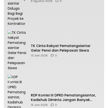
Bagi Bagi Proyek ke Kontraktor
8 Agustus 2026
0
TK Cinta Rakyat Pematangsiantar
Gelar Pensi dan Pelepasan Siswa
13 Juni 2026
0
RDP Komisi III DPRD Pematangsiantar,
Kadishub Diminta Jangan Banyak
Alasan
15 Juni 2026
0