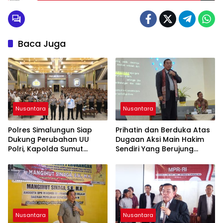
Baca Juga
Nusantara
Nusantara
Polres Simalungun Siap
Prihatin dan Berduka Atas
Dukung Perubahan UU
Dugaan Aksi Main Hakim
Polri, Kapolda Sumut
Sendiri Yang Berujung
Tegaskan Jadi Fondasi
Hilangnya Nyawa
Penguatan
Profesionalisme dan
Akuntabilitas Personel
Nusantara
Nusantara