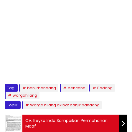
Tag:
banjirbandang
bencana
Padang
wargahilang
Topik:
Warga hilang akibat banjir bandang
CV. Keyko Indo Sampaikan Permohonan
Maaf