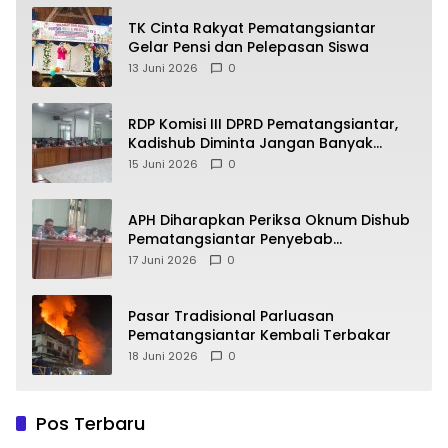
TK Cinta Rakyat Pematangsiantar
Gelar Pensi dan Pelepasan Siswa
13 Juni 2026
0
RDP Komisi III DPRD Pematangsiantar,
Kadishub Diminta Jangan Banyak
Alasan
15 Juni 2026
0
APH Diharapkan Periksa Oknum Dishub
Pematangsiantar Penyebab
Kebocoran PAD Retribusi Parkir
17 Juni 2026
0
Pasar Tradisional Parluasan
Pematangsiantar Kembali Terbakar
18 Juni 2026
0
Pos Terbaru