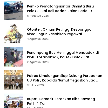
Pemko Pematangsiantar Diminta Buru
Pelaku Jual Beli Badan Jalan Pada PKL
6 Agustus 2026
Otoriter, Oknum Petinggi Kesbangpol
Simalungun Resahkan Pegawai
4 Agustus 2026
Penumpang Bus Meninggal Mendadak di
Pintu Tol Sinaksak, Polsek Dolok Batu
Nanggar Gerak Cepat Olah TKP
2 Agustus 2026
Polres Simalungun Siap Dukung Perubahan
UU Polri, Kapolda Sumut Tegaskan Jadi
Fondasi Penguatan Profesionalisme dan
30 Juli 2026
Akuntabilitas Personel
Bupati Samosir Serahkan Bibit Bawang
Putih 4 Ton