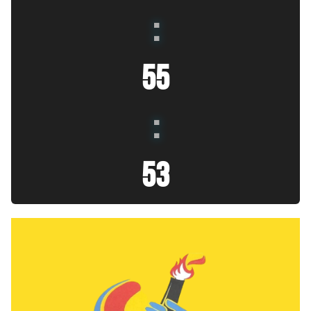
:
55
:
55