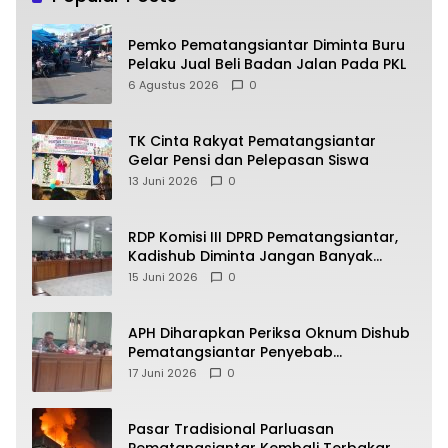
Pemko Pematangsiantar Diminta Buru
Pelaku Jual Beli Badan Jalan Pada PKL
6 Agustus 2026
0
TK Cinta Rakyat Pematangsiantar
Gelar Pensi dan Pelepasan Siswa
13 Juni 2026
0
RDP Komisi III DPRD Pematangsiantar,
Kadishub Diminta Jangan Banyak
Alasan
15 Juni 2026
0
APH Diharapkan Periksa Oknum Dishub
Pematangsiantar Penyebab
Kebocoran PAD Retribusi Parkir
17 Juni 2026
0
Pasar Tradisional Parluasan
Pematangsiantar Kembali Terbakar