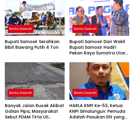
Berita Daerah
Berita Daerah
Bupati Samosir Serahkan
Bupati Samosir Dan Wakil
Bibit Bawang Putih 4 Ton
Bupati Samosir Hadiri
Pekan Raya Sumatra Utara
(PRSU)Ke, 50
Berita Daerah
Berita Daerah
Banyak Jalan Rusak Akibat
HARLA KNPI Ke-53, Ketua
Galian Pipa, Masyarakat
KNPI Simalungun: Pemuda
Sebut PDAM Tirta Uli
Adalah Pasukan Elit yang
Siantar Tak Punya
Terlalu Sering Dilupakan
Perencanaan Matang
Penguasa, Saatnya
Perkuat Kolaborasi untuk