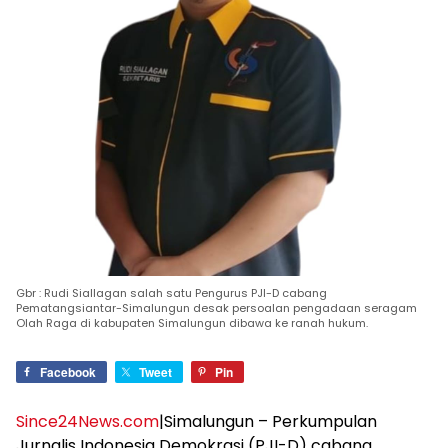
Gbr : Rudi Siallagan salah satu Pengurus PJI-D cabang
Pematangsiantar-Simalungun desak persoalan pengadaan seragam
Olah Raga di kabupaten Simalungun dibawa ke ranah hukum.
Facebook
Tweet
Pin
Since24News.com
|Simalungun – Perkumpulan
Jurnalis Indonesia Demokrasi (PJI-D) cabang