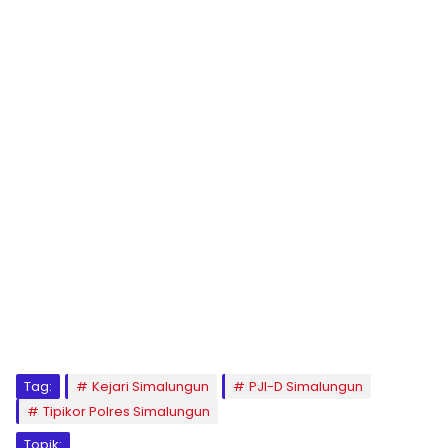
Tag:
Kejari Simalungun
PJI-D Simalungun
Tipikor Polres Simalungun
Topik: