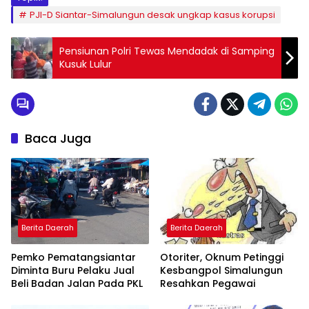
PJI-D Siantar-Simalungun desak ungkap kasus korupsi
Pensiunan Polri Tewas Mendadak di Samping
Kusuk Lulur
Baca Juga
Berita Daerah
Berita Daerah
Pemko Pematangsiantar
Otoriter, Oknum Petinggi
Diminta Buru Pelaku Jual
Kesbangpol Simalungun
Beli Badan Jalan Pada PKL
Resahkan Pegawai