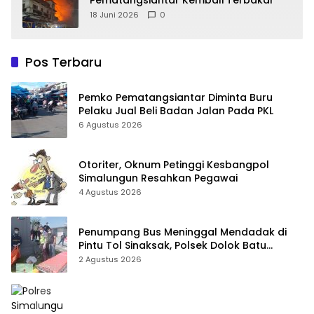
18 Juni 2026
0
Pos Terbaru
Pemko Pematangsiantar Diminta Buru
Pelaku Jual Beli Badan Jalan Pada PKL
6 Agustus 2026
Otoriter, Oknum Petinggi Kesbangpol
Simalungun Resahkan Pegawai
4 Agustus 2026
Penumpang Bus Meninggal Mendadak di
Pintu Tol Sinaksak, Polsek Dolok Batu
Nanggar Gerak Cepat Olah TKP
2 Agustus 2026