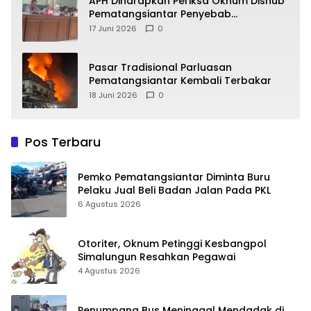
APH Diharapkan Periksa Oknum Dishub
Pematangsiantar Penyebab
Kebocoran PAD Retribusi Parkir
17 Juni 2026
0
Pasar Tradisional Parluasan
Pematangsiantar Kembali Terbakar
18 Juni 2026
0
Pos Terbaru
Pemko Pematangsiantar Diminta Buru
Pelaku Jual Beli Badan Jalan Pada PKL
6 Agustus 2026
Otoriter, Oknum Petinggi Kesbangpol
Simalungun Resahkan Pegawai
4 Agustus 2026
Penumpang Bus Meninggal Mendadak di