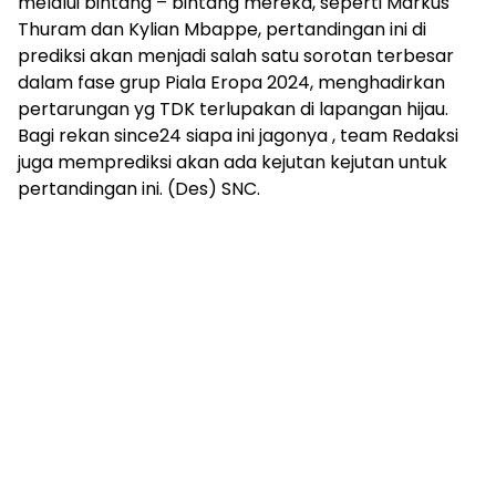
melalui bintang – bintang mereka, seperti Markus
Thuram dan Kylian Mbappe, pertandingan ini di
prediksi akan menjadi salah satu sorotan terbesar
dalam fase grup Piala Eropa 2024, menghadirkan
pertarungan yg TDK terlupakan di lapangan hijau.
Bagi rekan since24 siapa ini jagonya , team Redaksi
juga memprediksi akan ada kejutan kejutan untuk
pertandingan ini. (Des) SNC.