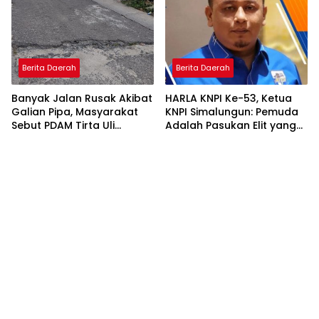
Berita Daerah
Berita Daerah
Banyak Jalan Rusak Akibat
HARLA KNPI Ke-53, Ketua
Galian Pipa, Masyarakat
KNPI Simalungun: Pemuda
Sebut PDAM Tirta Uli
Adalah Pasukan Elit yang
Siantar Tak Punya
Terlalu Sering Dilupakan
Perencanaan Matang
Penguasa, Saatnya
Perkuat Kolaborasi untuk
Membangun Daerah