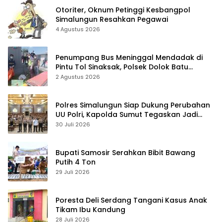
Otoriter, Oknum Petinggi Kesbangpol
Simalungun Resahkan Pegawai
4 Agustus 2026
Penumpang Bus Meninggal Mendadak di
Pintu Tol Sinaksak, Polsek Dolok Batu
Nanggar Gerak Cepat Olah TKP
2 Agustus 2026
Polres Simalungun Siap Dukung Perubahan
UU Polri, Kapolda Sumut Tegaskan Jadi
Fondasi Penguatan Profesionalisme dan
30 Juli 2026
Akuntabilitas Personel
Bupati Samosir Serahkan Bibit Bawang
Putih 4 Ton
29 Juli 2026
Poresta Deli Serdang Tangani Kasus Anak
Tikam Ibu Kandung
28 Juli 2026