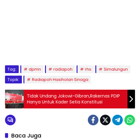
Tag:
dpmn
radiapoh
rhs
Simalungun
Topik:
Radiapoh Hasiholan Sinaga
Tidak Undang Jokowi-Gibran,Rakernas PDIP
Hanya Untuk Kader Setia Konstitusi
Baca Juga