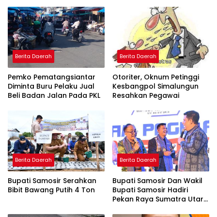
Berita Daerah
Berita Daerah
Pemko Pematangsiantar
Otoriter, Oknum Petinggi
Diminta Buru Pelaku Jual
Kesbangpol Simalungun
Beli Badan Jalan Pada PKL
Resahkan Pegawai
Berita Daerah
Berita Daerah
Bupati Samosir Serahkan
Bupati Samosir Dan Wakil
Bibit Bawang Putih 4 Ton
Bupati Samosir Hadiri
Pekan Raya Sumatra Utara
(PRSU)Ke, 50