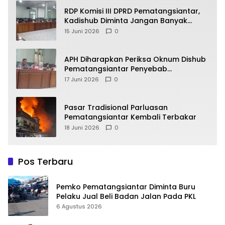
RDP Komisi III DPRD Pematangsiantar,
Kadishub Diminta Jangan Banyak
Alasan
15 Juni 2026
0
APH Diharapkan Periksa Oknum Dishub
Pematangsiantar Penyebab
Kebocoran PAD Retribusi Parkir
17 Juni 2026
0
Pasar Tradisional Parluasan
Pematangsiantar Kembali Terbakar
18 Juni 2026
0
Pos Terbaru
Pemko Pematangsiantar Diminta Buru
Pelaku Jual Beli Badan Jalan Pada PKL
6 Agustus 2026