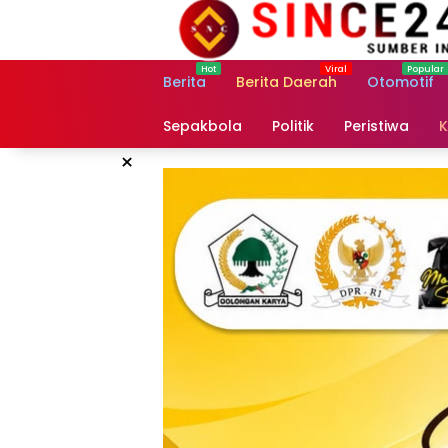
Langsung
ke
konten
Berita
Berita Daerah
Otomotif
Sepakbola
Politik
Peristiwa
K
×