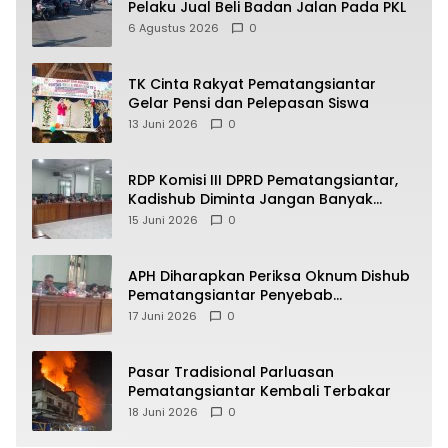
Pelaku Jual Beli Badan Jalan Pada PKL
6 Agustus 2026
0
TK Cinta Rakyat Pematangsiantar
Gelar Pensi dan Pelepasan Siswa
13 Juni 2026
0
RDP Komisi III DPRD Pematangsiantar,
Kadishub Diminta Jangan Banyak
Alasan
15 Juni 2026
0
APH Diharapkan Periksa Oknum Dishub
Pematangsiantar Penyebab
Kebocoran PAD Retribusi Parkir
17 Juni 2026
0
Pasar Tradisional Parluasan
Pematangsiantar Kembali Terbakar
18 Juni 2026
0