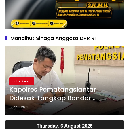
Mangihut Sinaga Anggota DPR RI
Berita Daerah
Kapolres Pematangsiantar
Didesak Tangkap Bandar
Narkoba UH dan RS
12 April 2025
Thursday, 6 August 2026