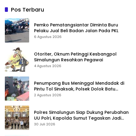
Pos Terbaru
Pemko Pematangsiantar Diminta Buru
Pelaku Jual Beli Badan Jalan Pada PKL
6 Agustus 2026
Otoriter, Oknum Petinggi Kesbangpol
Simalungun Resahkan Pegawai
4 Agustus 2026
Penumpang Bus Meninggal Mendadak di
Pintu Tol Sinaksak, Polsek Dolok Batu
Nanggar Gerak Cepat Olah TKP
2 Agustus 2026
Polres Simalungun Siap Dukung Perubahan
UU Polri, Kapolda Sumut Tegaskan Jadi
Fondasi Penguatan Profesionalisme dan
30 Juli 2026
Akuntabilitas Personel