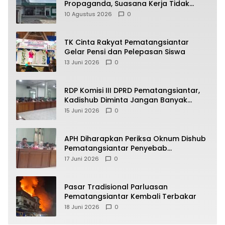
Propaganda, Suasana Kerja Tidak
Harmonis
10 Agustus 2026
0
TK Cinta Rakyat Pematangsiantar
Gelar Pensi dan Pelepasan Siswa
13 Juni 2026
0
RDP Komisi III DPRD Pematangsiantar,
Kadishub Diminta Jangan Banyak
Alasan
15 Juni 2026
0
APH Diharapkan Periksa Oknum Dishub
Pematangsiantar Penyebab
Kebocoran PAD Retribusi Parkir
17 Juni 2026
0
Pasar Tradisional Parluasan
Pematangsiantar Kembali Terbakar
18 Juni 2026
0