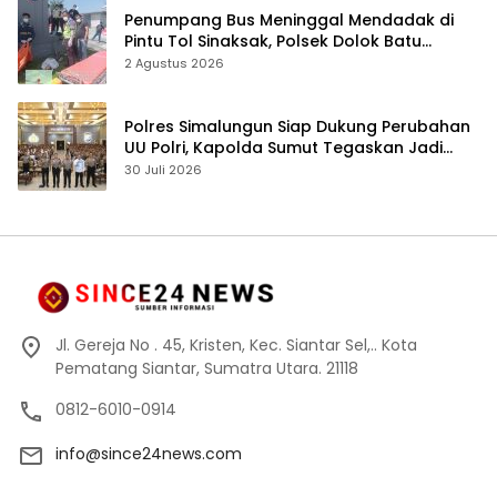
Penumpang Bus Meninggal Mendadak di
Pintu Tol Sinaksak, Polsek Dolok Batu
Nanggar Gerak Cepat Olah TKP
2 Agustus 2026
Polres Simalungun Siap Dukung Perubahan
UU Polri, Kapolda Sumut Tegaskan Jadi
Fondasi Penguatan Profesionalisme dan
30 Juli 2026
Akuntabilitas Personel
Jl. Gereja No . 45, Kristen, Kec. Siantar Sel,.. Kota
Pematang Siantar, Sumatra Utara. 21118
0812-6010-0914
info@since24news.com