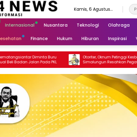
Kamis, 6 Agustus
2026
Internasional
Nusantara
Teknologi
Olahraga
esehatan
Finance
Hukum
Hiburan
Inspirasi
Otoriter, Oknum Petinggi Kesbangpol
Penumpang Bus Men
Simalungun Resahkan Pegawai
di Pintu Tol Sinaksak,
Nanggar Gerak Cepa