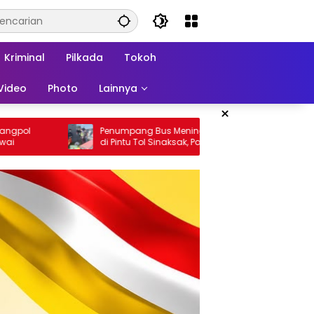
Kriminal
Pilkada
Tokoh
Video
Photo
Lainnya
×
inggal Mendadak
Polres Simalungun Siap Dukung
 Polsek Dolok Batu
Perubahan UU Polri, Kapolda Sumut
t Olah TKP
Tegaskan Jadi Fondasi Penguatan
Profesionalisme dan Akuntabilitas
Personel