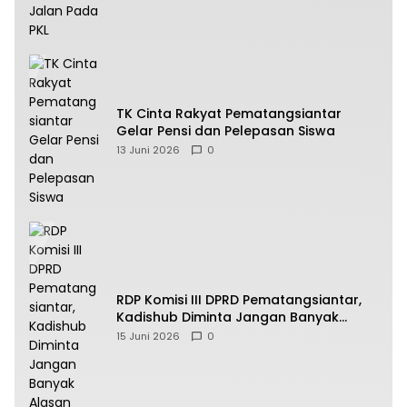
TK Cinta Rakyat Pematangsiantar
Gelar Pensi dan Pelepasan Siswa
13 Juni 2026
0
RDP Komisi III DPRD Pematangsiantar,
Kadishub Diminta Jangan Banyak
Alasan
15 Juni 2026
0