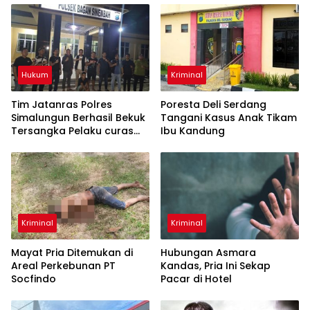
Hukum
Kriminal
Tim Jatanras Polres
Poresta Deli Serdang
Simalungun Berhasil Bekuk
Tangani Kasus Anak Tikam
Tersangka Pelaku curas
Ibu Kandung
Sampai ke Riau
Kriminal
Kriminal
Mayat Pria Ditemukan di
Hubungan Asmara
Areal Perkebunan PT
Kandas, Pria Ini Sekap
Socfindo
Pacar di Hotel