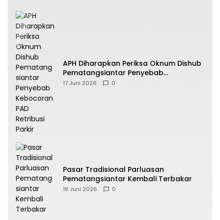
APH Diharapkan Periksa Oknum Dishub
Pematangsiantar Penyebab
Kebocoran PAD Retribusi Parkir
17 Juni 2026
0
Pasar Tradisional Parluasan
Pematangsiantar Kembali Terbakar
18 Juni 2026
0