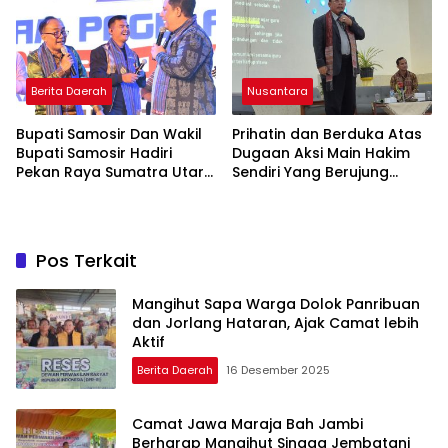
Profesionalisme dan
Akuntabilitas Personel
Berita Daerah
Nusantara
Bupati Samosir Dan Wakil
Prihatin dan Berduka Atas
Bupati Samosir Hadiri
Dugaan Aksi Main Hakim
Pekan Raya Sumatra Utara
Sendiri Yang Berujung
(PRSU)Ke, 50
Hilangnya Nyawa
Pos Terkait
Mangihut Sapa Warga Dolok Panribuan
dan Jorlang Hataran, Ajak Camat lebih
Aktif
Berita Daerah
16 Desember 2025
Camat Jawa Maraja Bah Jambi
Berharap Mangihut Sinaga Jembatani