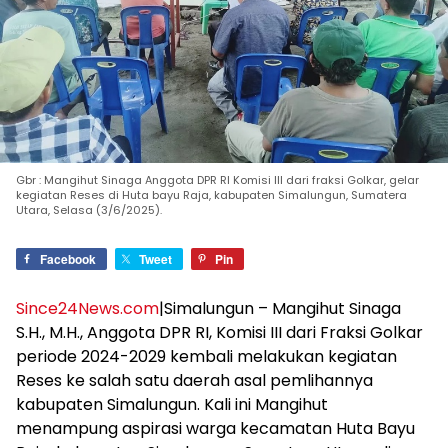
Gbr : Mangihut Sinaga Anggota DPR RI Komisi III dari fraksi Golkar, gelar
kegiatan Reses di Huta bayu Raja, kabupaten Simalungun, Sumatera
Utara, Selasa (3/6/2025).
Facebook
Tweet
Pin
Since24News.com
|Simalungun – Mangihut Sinaga
S.H., M.H., Anggota DPR RI, Komisi III dari Fraksi Golkar
periode 2024-2029 kembali melakukan kegiatan
Reses ke salah satu daerah asal pemlihannya
kabupaten Simalungun. Kali ini Mangihut
menampung aspirasi warga kecamatan Huta Bayu