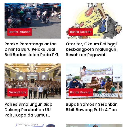
Berita Daerah
Berita Daerah
Pemko Pematangsiantar
Otoriter, Oknum Petinggi
Diminta Buru Pelaku Jual
Kesbangpol Simalungun
Beli Badan Jalan Pada PKL
Resahkan Pegawai
Nusantara
Berita Daerah
Polres Simalungun Siap
Bupati Samosir Serahkan
Dukung Perubahan UU
Bibit Bawang Putih 4 Ton
Polri, Kapolda Sumut
Tegaskan Jadi Fondasi
Penguatan