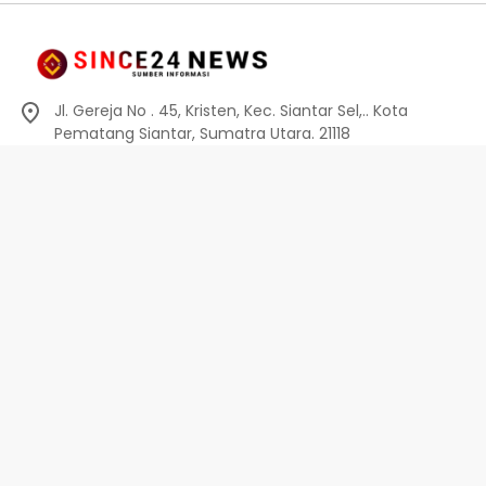
Jl. Gereja No . 45, Kristen, Kec. Siantar Sel,.. Kota
Pematang Siantar, Sumatra Utara. 21118
0812-6010-0914
info@since24news.com
Privacy Policy
Redaksi
Kode Etik
Pedoman Media Siber
Pedoman Media Siber
Indeks Berita
Privacy Policy
Disclaimer
Terms And Conditions