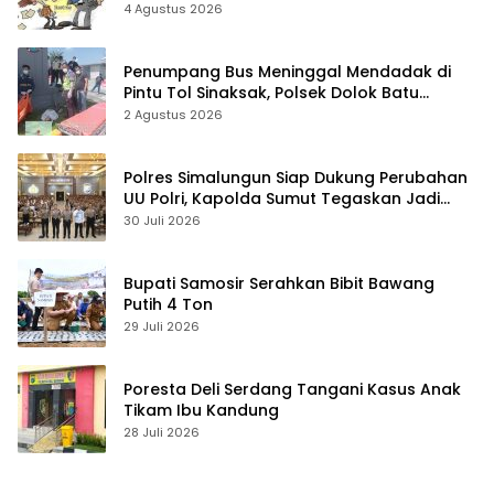
4 Agustus 2026
Penumpang Bus Meninggal Mendadak di
Pintu Tol Sinaksak, Polsek Dolok Batu
Nanggar Gerak Cepat Olah TKP
2 Agustus 2026
Polres Simalungun Siap Dukung Perubahan
UU Polri, Kapolda Sumut Tegaskan Jadi
Fondasi Penguatan Profesionalisme dan
30 Juli 2026
Akuntabilitas Personel
Bupati Samosir Serahkan Bibit Bawang
Putih 4 Ton
29 Juli 2026
Poresta Deli Serdang Tangani Kasus Anak
Tikam Ibu Kandung
28 Juli 2026