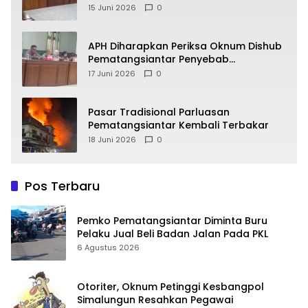
Alasan
15 Juni 2026
0
APH Diharapkan Periksa Oknum Dishub
Pematangsiantar Penyebab
Kebocoran PAD Retribusi Parkir
17 Juni 2026
0
Pasar Tradisional Parluasan
Pematangsiantar Kembali Terbakar
18 Juni 2026
0
Pos Terbaru
Pemko Pematangsiantar Diminta Buru
Pelaku Jual Beli Badan Jalan Pada PKL
6 Agustus 2026
Otoriter, Oknum Petinggi Kesbangpol
Simalungun Resahkan Pegawai