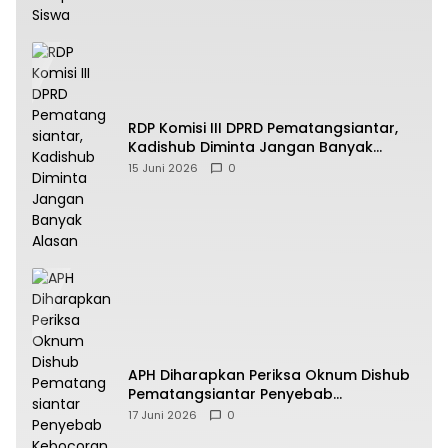
RDP Komisi III DPRD Pematangsiantar,
Kadishub Diminta Jangan Banyak
Alasan
15 Juni 2026
0
APH Diharapkan Periksa Oknum Dishub
Pematangsiantar Penyebab
Kebocoran PAD Retribusi Parkir
17 Juni 2026
0