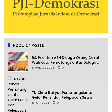
Popular Posts
RS, Pria Non ASN Diduga Orang Dekat
Wali Kota Pematangsiantar Diduga
Bagi Bagi Proyek ke Kontraktor
8 Agustus 2026
0
TK Cinta Rakyat Pematangsiantar
Gelar Pensi dan Pelepasan Siswa
13 Juni 2026
0