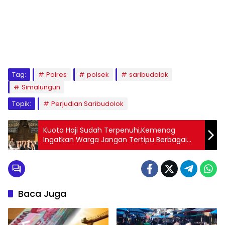
Tag:
Polres
polsek
saribudolok
Simalungun
Topik:
Perjudian Saribudolok
Kuota Haji Sudah Terpenuhi,Kemenag
Ingatkan Warga Jangan Tertipu Berbagai
Tawaran
Baca Juga