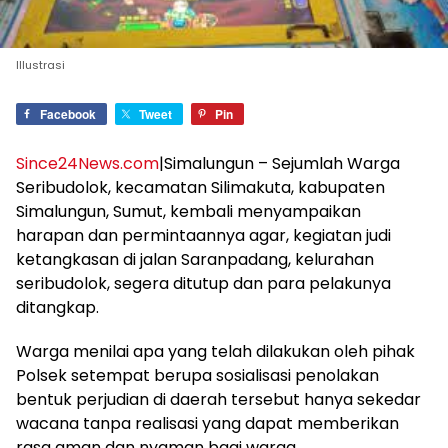
Illustrasi
Facebook
Tweet
Pin
Since24News.com
|Simalungun – Sejumlah Warga
Seribudolok, kecamatan Silimakuta, kabupaten
Simalungun, Sumut, kembali menyampaikan
harapan dan permintaannya agar, kegiatan judi
ketangkasan di jalan Saranpadang, kelurahan
seribudolok, segera ditutup dan para pelakunya
ditangkap.
Warga menilai apa yang telah dilakukan oleh pihak
Polsek setempat berupa sosialisasi penolakan
bentuk perjudian di daerah tersebut hanya sekedar
wacana tanpa realisasi yang dapat memberikan
rasa aman dan nyaman bagi warga.