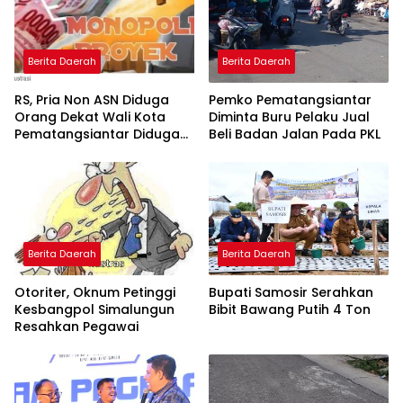
Berita Daerah
Berita Daerah
RS, Pria Non ASN Diduga
Pemko Pematangsiantar
Orang Dekat Wali Kota
Diminta Buru Pelaku Jual
Pematangsiantar Diduga
Beli Badan Jalan Pada PKL
Bagi Bagi Proyek ke
Kontraktor
Berita Daerah
Berita Daerah
Otoriter, Oknum Petinggi
Bupati Samosir Serahkan
Kesbangpol Simalungun
Bibit Bawang Putih 4 Ton
Resahkan Pegawai