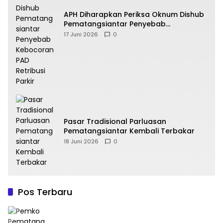
APH Diharapkan Periksa Oknum Dishub
Pematangsiantar Penyebab
Kebocoran PAD Retribusi Parkir
17 Juni 2026
0
Pasar Tradisional Parluasan
Pematangsiantar Kembali Terbakar
18 Juni 2026
0
Pos Terbaru