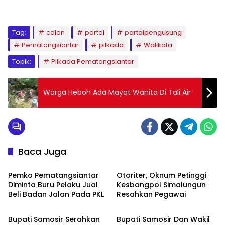
Tag:
calon
partai
partaipengusung
Pematangsiantar
pilkada
Walikota
Topik:
Pilkada Pematangsiantar
Warga Heboh Ada Mayat Wanita Di Tali Air
Baca Juga
Berita Daerah
Berita Daerah
Pemko Pematangsiantar
Otoriter, Oknum Petinggi
Diminta Buru Pelaku Jual
Kesbangpol Simalungun
Beli Badan Jalan Pada PKL
Resahkan Pegawai
Berita Daerah
Berita Daerah
Bupati Samosir Serahkan
Bupati Samosir Dan Wakil