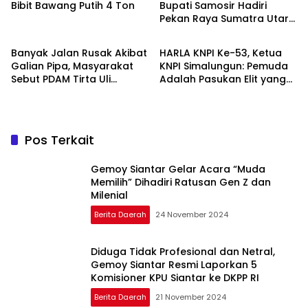
Bibit Bawang Putih 4 Ton
Bupati Samosir Hadiri
Pekan Raya Sumatra Utara
Berita Daerah
Berita Daerah
(PRSU)Ke, 50
Banyak Jalan Rusak Akibat
HARLA KNPI Ke-53, Ketua
Galian Pipa, Masyarakat
KNPI Simalungun: Pemuda
Sebut PDAM Tirta Uli
Adalah Pasukan Elit yang
Siantar Tak Punya
Terlalu Sering Dilupakan
Perencanaan Matang
Penguasa, Saatnya
Perkuat Kolaborasi untuk
Membangun Daerah
Pos Terkait
Gemoy Siantar Gelar Acara “Muda
Memilih” Dihadiri Ratusan Gen Z dan
Milenial
Berita Daerah
24 November 2024
Diduga Tidak Profesional dan Netral,
Gemoy Siantar Resmi Laporkan 5
Komisioner KPU Siantar ke DKPP RI
Berita Daerah
21 November 2024