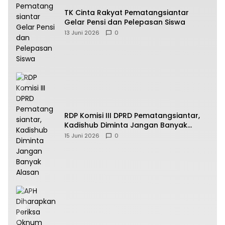
TK Cinta Rakyat Pematangsiantar
Gelar Pensi dan Pelepasan Siswa
13 Juni 2026
0
RDP Komisi III DPRD Pematangsiantar,
Kadishub Diminta Jangan Banyak
Alasan
15 Juni 2026
0