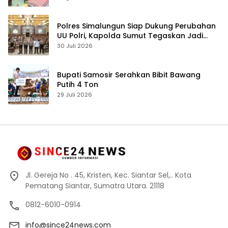
Polres Simalungun Siap Dukung Perubahan
UU Polri, Kapolda Sumut Tegaskan Jadi
Fondasi Penguatan Profesionalisme dan
30 Juli 2026
Akuntabilitas Personel
Bupati Samosir Serahkan Bibit Bawang
Putih 4 Ton
29 Juli 2026
Jl. Gereja No . 45, Kristen, Kec. Siantar Sel,.. Kota
Pematang Siantar, Sumatra Utara. 21118
0812-6010-0914
info@since24news.com