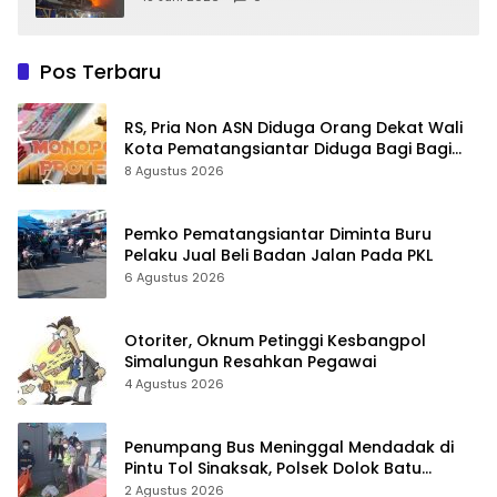
Pos Terbaru
RS, Pria Non ASN Diduga Orang Dekat Wali
Kota Pematangsiantar Diduga Bagi Bagi
Proyek ke Kontraktor
8 Agustus 2026
Pemko Pematangsiantar Diminta Buru
Pelaku Jual Beli Badan Jalan Pada PKL
6 Agustus 2026
Otoriter, Oknum Petinggi Kesbangpol
Simalungun Resahkan Pegawai
4 Agustus 2026
Penumpang Bus Meninggal Mendadak di
Pintu Tol Sinaksak, Polsek Dolok Batu
Nanggar Gerak Cepat Olah TKP
2 Agustus 2026