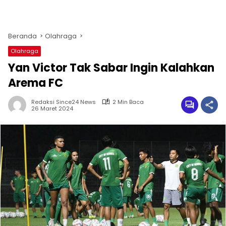
Beranda
Olahraga
Olahraga
Yan Victor Tak Sabar Ingin Kalahkan
Arema FC
Redaksi Since24 News
2 Min Baca
26 Maret 2024