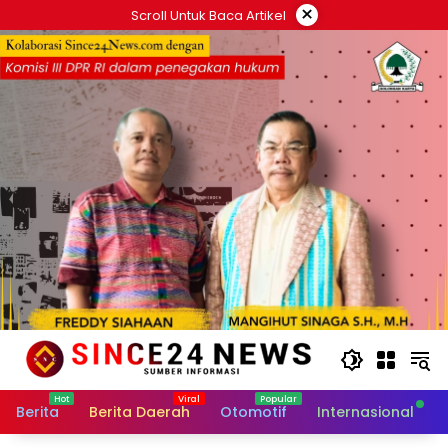
Langsung
×
Scroll Untuk Baca Artikel
ke
konten
Berita
Berita Daerah
Otomotif
Internasional