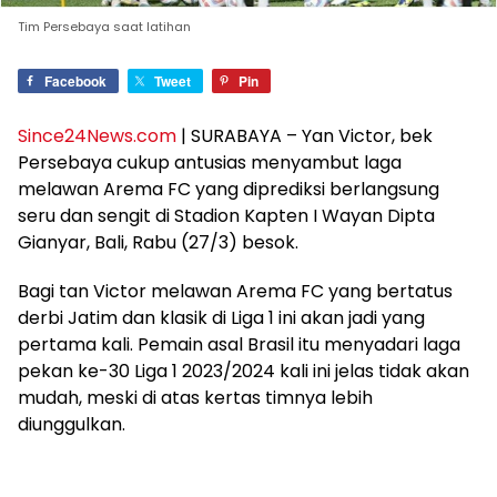
Tim Persebaya saat latihan
Facebook
Tweet
Pin
Since24News.com
| SURABAYA – Yan Victor, bek
Persebaya cukup antusias menyambut laga
melawan Arema FC yang diprediksi berlangsung
seru dan sengit di Stadion Kapten I Wayan Dipta
Gianyar, Bali, Rabu (27/3) besok.
Bagi tan Victor melawan Arema FC yang bertatus
derbi Jatim dan klasik di Liga 1 ini akan jadi yang
pertama kali. Pemain asal Brasil itu menyadari laga
pekan ke-30 Liga 1 2023/2024 kali ini jelas tidak akan
mudah, meski di atas kertas timnya lebih
diunggulkan.