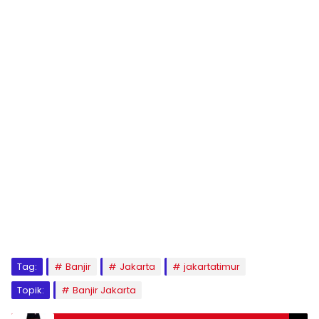
Tag:
Banjir
Jakarta
jakartatimur
Topik:
Banjir Jakarta