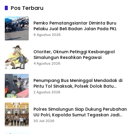
Pos Terbaru
Pemko Pematangsiantar Diminta Buru
Pelaku Jual Beli Badan Jalan Pada PKL
6 Agustus 2026
Otoriter, Oknum Petinggi Kesbangpol
Simalungun Resahkan Pegawai
4 Agustus 2026
Penumpang Bus Meninggal Mendadak di
Pintu Tol Sinaksak, Polsek Dolok Batu
Nanggar Gerak Cepat Olah TKP
2 Agustus 2026
Polres Simalungun Siap Dukung Perubahan
UU Polri, Kapolda Sumut Tegaskan Jadi
Fondasi Penguatan Profesionalisme dan
30 Juli 2026
Akuntabilitas Personel