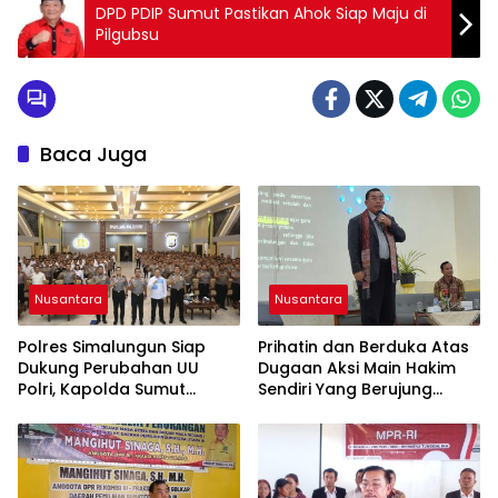
DPD PDIP Sumut Pastikan Ahok Siap Maju di
Pilgubsu
Baca Juga
Nusantara
Nusantara
Polres Simalungun Siap
Prihatin dan Berduka Atas
Dukung Perubahan UU
Dugaan Aksi Main Hakim
Polri, Kapolda Sumut
Sendiri Yang Berujung
Tegaskan Jadi Fondasi
Hilangnya Nyawa
Penguatan
Profesionalisme dan
Akuntabilitas Personel