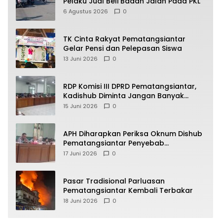
Pelaku Jual Beli Badan Jalan Pada PKL
6 Agustus 2026
0
TK Cinta Rakyat Pematangsiantar
Gelar Pensi dan Pelepasan Siswa
13 Juni 2026
0
RDP Komisi III DPRD Pematangsiantar,
Kadishub Diminta Jangan Banyak
Alasan
15 Juni 2026
0
APH Diharapkan Periksa Oknum Dishub
Pematangsiantar Penyebab
Kebocoran PAD Retribusi Parkir
17 Juni 2026
0
Pasar Tradisional Parluasan
Pematangsiantar Kembali Terbakar
18 Juni 2026
0