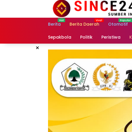
Langsung
ke
konten
Berita
Berita Daerah
Otomotif
Sepakbola
Politik
Peristiwa
K
×