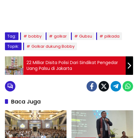
Tag:
bobby
golkar
Gubsu
pilkada
Topik:
Golkar dukung Bobby
22 Milliar Disita Polisi Dari Sindikat Pengedar
Uang Palsu di Jakarta
Baca Juga