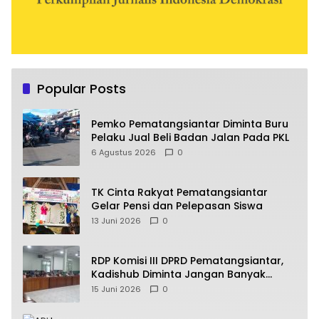
Popular Posts
Pemko Pematangsiantar Diminta Buru
Pelaku Jual Beli Badan Jalan Pada PKL
6 Agustus 2026
0
TK Cinta Rakyat Pematangsiantar
Gelar Pensi dan Pelepasan Siswa
13 Juni 2026
0
RDP Komisi III DPRD Pematangsiantar,
Kadishub Diminta Jangan Banyak
Alasan
15 Juni 2026
0