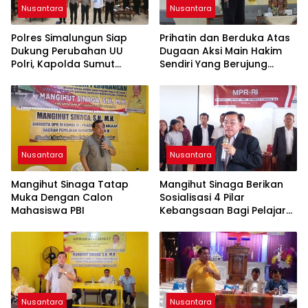
Nusantara
Nusantara
Polres Simalungun Siap
Prihatin dan Berduka Atas
Dukung Perubahan UU
Dugaan Aksi Main Hakim
Polri, Kapolda Sumut
Sendiri Yang Berujung
Tegaskan Jadi Fondasi
Hilangnya Nyawa
Penguatan
Profesionalisme dan
Akuntabilitas Personel
Nusantara
Nusantara
Mangihut Sinaga Tatap
Mangihut Sinaga Berikan
Muka Dengan Calon
Sosialisasi 4 Pilar
Mahasiswa PBI
Kebangsaan Bagi Pelajar
SLTA di Pematangsiantar
Nusantara
Nusantara