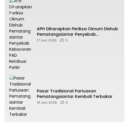
APH Diharapkan Periksa Oknum Dishub
Pematangsiantar Penyebab
Kebocoran PAD Retribusi Parkir
17 Juni 2026
0
Pasar Tradisional Parluasan
Pematangsiantar Kembali Terbakar
18 Juni 2026
0