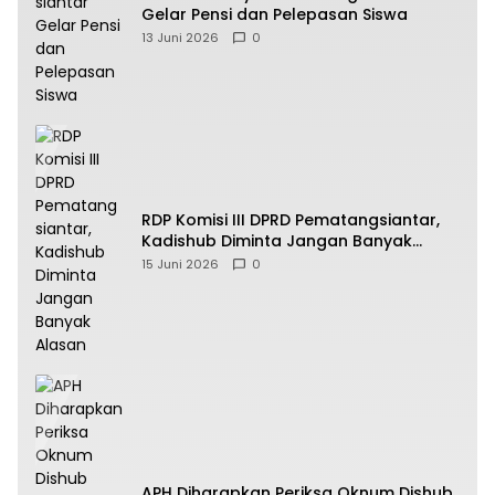
Gelar Pensi dan Pelepasan Siswa
13 Juni 2026
0
RDP Komisi III DPRD Pematangsiantar,
Kadishub Diminta Jangan Banyak
Alasan
15 Juni 2026
0
APH Diharapkan Periksa Oknum Dishub