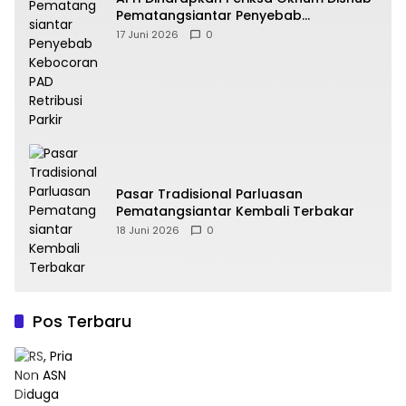
Pematangsiantar Penyebab
Kebocoran PAD Retribusi Parkir
17 Juni 2026
0
Pasar Tradisional Parluasan
Pematangsiantar Kembali Terbakar
18 Juni 2026
0
Pos Terbaru