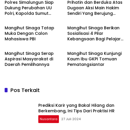
Polres Simalungun Siap
Prihatin dan Berduka Atas
Dukung Perubahan UU
Dugaan Aksi Main Hakim
Polri, Kapolda Sumut
Sendiri Yang Berujung
Nusantara
Nusantara
Tegaskan Jadi Fondasi
Hilangnya Nyawa
Penguatan
Mangihut Sinaga Tatap
Mangihut Sinaga Berikan
Profesionalisme dan
Muka Dengan Calon
Sosialisasi 4 Pilar
Akuntabilitas Personel
Mahasiswa PBI
Kebangsaan Bagi Pelajar
Nusantara
Nusantara
SLTA di Pematangsiantar
Mangihut Sinaga Serap
Mangihut Sinaga Kunjungi
Aspirasi Masyarakat di
Kaum Ibu GKPI Tomuan
Daerah Pemilihannya
Pematangsiantar
Pos Terkait
Prediksi Karir yang Bakal Hilang dan
Berkembang, Ini Tips Dari Praktisi HR
Nusantara
27 Juli 2024