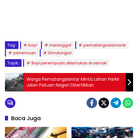
Tag:
bayi
meninggal
pematangsidamanik
penemuan
Simalungun
Topik:
Bayi perempuan ditemukan di semak
Warga Pematangsiantar Minta Lahan Parkir
Jalan Patuan Nagari Ditertibkan
Baca Juga