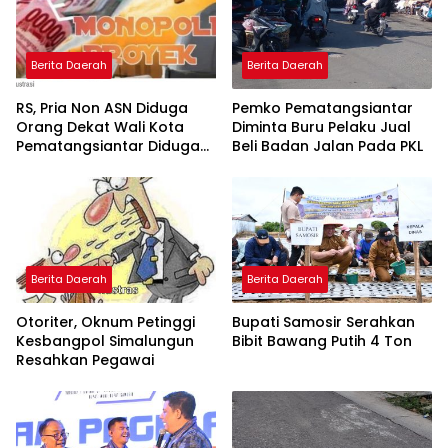
Berita Daerah
Berita Daerah
RS, Pria Non ASN Diduga
Pemko Pematangsiantar
Orang Dekat Wali Kota
Diminta Buru Pelaku Jual
Pematangsiantar Diduga
Beli Badan Jalan Pada PKL
Bagi Bagi Proyek ke
Kontraktor
Berita Daerah
Berita Daerah
Otoriter, Oknum Petinggi
Bupati Samosir Serahkan
Kesbangpol Simalungun
Bibit Bawang Putih 4 Ton
Resahkan Pegawai