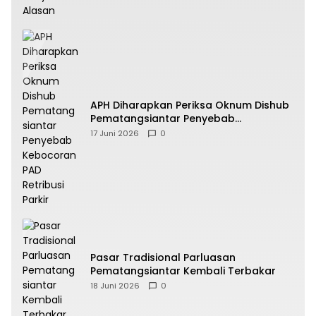
APH Diharapkan Periksa Oknum Dishub
Pematangsiantar Penyebab
Kebocoran PAD Retribusi Parkir
17 Juni 2026
0
Pasar Tradisional Parluasan
Pematangsiantar Kembali Terbakar
18 Juni 2026
0