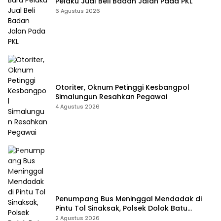
Pelaku Jual Beli Badan Jalan Pada PKL
6 Agustus 2026
Otoriter, Oknum Petinggi Kesbangpol
Simalungun Resahkan Pegawai
4 Agustus 2026
Penumpang Bus Meninggal Mendadak di
Pintu Tol Sinaksak, Polsek Dolok Batu
Nanggar Gerak Cepat Olah TKP
2 Agustus 2026