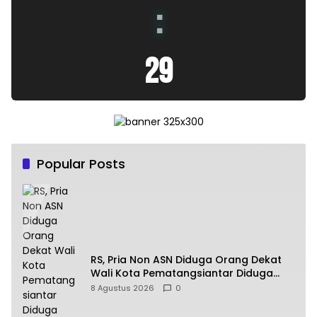
:
30
Popular Posts
RS, Pria Non ASN Diduga Orang Dekat
Wali Kota Pematangsiantar Diduga
Bagi Bagi Proyek ke Kontraktor
8 Agustus 2026
0