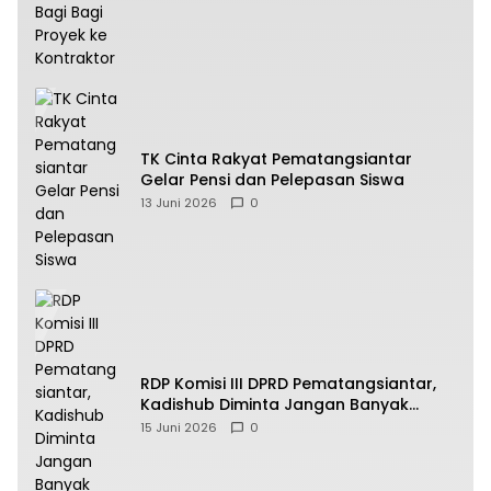
TK Cinta Rakyat Pematangsiantar
Gelar Pensi dan Pelepasan Siswa
13 Juni 2026
0
RDP Komisi III DPRD Pematangsiantar,
Kadishub Diminta Jangan Banyak
Alasan
15 Juni 2026
0