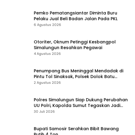
Pemko Pematangsiantar Diminta Buru
Pelaku Jual Beli Badan Jalan Pada PKL
6 Agustus 2026
Otoriter, Oknum Petinggi Kesbangpol
Simalungun Resahkan Pegawai
4 Agustus 2026
Penumpang Bus Meninggal Mendadak di
Pintu Tol Sinaksak, Polsek Dolok Batu
Nanggar Gerak Cepat Olah TKP
2 Agustus 2026
Polres Simalungun Siap Dukung Perubahan
UU Polri, Kapolda Sumut Tegaskan Jadi
Fondasi Penguatan Profesionalisme dan
30 Juli 2026
Akuntabilitas Personel
Bupati Samosir Serahkan Bibit Bawang
Putih 4 Ton