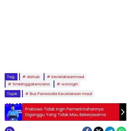
Tag:
dishub
kecelakaanmaut
Smklinggakencana
wonogiri
Topik:
Bus Pariwisata Kecelakaan maut
Prabowo Tidak Ingin Pemerintahannya
Diganggu Yang Tidak Mau Bekerjasama