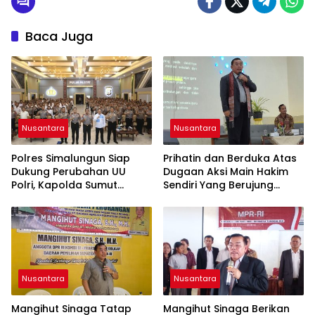
Baca Juga
Nusantara
Nusantara
Polres Simalungun Siap
Prihatin dan Berduka Atas
Dukung Perubahan UU
Dugaan Aksi Main Hakim
Polri, Kapolda Sumut
Sendiri Yang Berujung
Tegaskan Jadi Fondasi
Hilangnya Nyawa
Penguatan
Profesionalisme dan
Akuntabilitas Personel
Nusantara
Nusantara
Mangihut Sinaga Tatap
Mangihut Sinaga Berikan