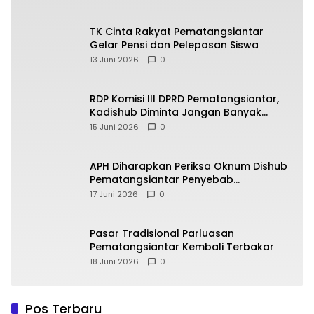
TK Cinta Rakyat Pematangsiantar
Gelar Pensi dan Pelepasan Siswa
13 Juni 2026
0
RDP Komisi III DPRD Pematangsiantar,
Kadishub Diminta Jangan Banyak
Alasan
15 Juni 2026
0
APH Diharapkan Periksa Oknum Dishub
Pematangsiantar Penyebab
Kebocoran PAD Retribusi Parkir
17 Juni 2026
0
Pasar Tradisional Parluasan
Pematangsiantar Kembali Terbakar
18 Juni 2026
0
Pos Terbaru