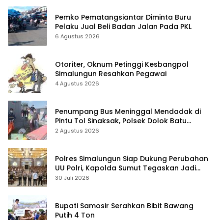
Pemko Pematangsiantar Diminta Buru
Pelaku Jual Beli Badan Jalan Pada PKL
6 Agustus 2026
Otoriter, Oknum Petinggi Kesbangpol
Simalungun Resahkan Pegawai
4 Agustus 2026
Penumpang Bus Meninggal Mendadak di
Pintu Tol Sinaksak, Polsek Dolok Batu
Nanggar Gerak Cepat Olah TKP
2 Agustus 2026
Polres Simalungun Siap Dukung Perubahan
UU Polri, Kapolda Sumut Tegaskan Jadi
Fondasi Penguatan Profesionalisme dan
30 Juli 2026
Akuntabilitas Personel
Bupati Samosir Serahkan Bibit Bawang
Putih 4 Ton