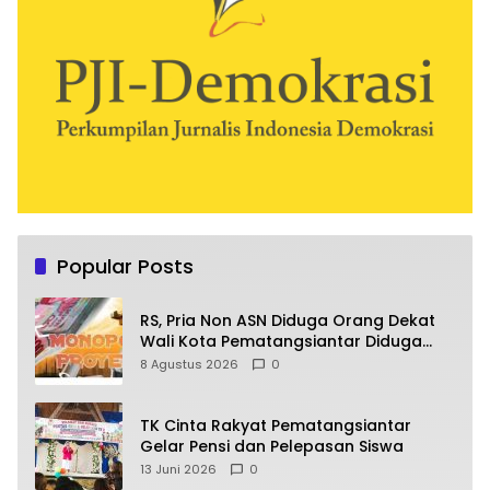
Popular Posts
RS, Pria Non ASN Diduga Orang Dekat
Wali Kota Pematangsiantar Diduga
Bagi Bagi Proyek ke Kontraktor
8 Agustus 2026
0
TK Cinta Rakyat Pematangsiantar
Gelar Pensi dan Pelepasan Siswa
13 Juni 2026
0