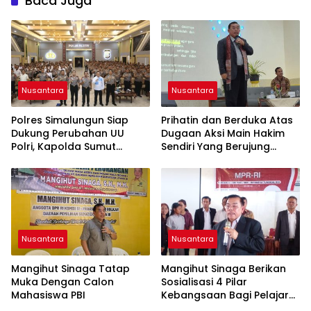
Baca Juga
Nusantara
Nusantara
Polres Simalungun Siap
Prihatin dan Berduka Atas
Dukung Perubahan UU
Dugaan Aksi Main Hakim
Polri, Kapolda Sumut
Sendiri Yang Berujung
Tegaskan Jadi Fondasi
Hilangnya Nyawa
Penguatan
Profesionalisme dan
Akuntabilitas Personel
Nusantara
Nusantara
Mangihut Sinaga Tatap
Mangihut Sinaga Berikan
Muka Dengan Calon
Sosialisasi 4 Pilar
Mahasiswa PBI
Kebangsaan Bagi Pelajar
SLTA di Pematangsiantar