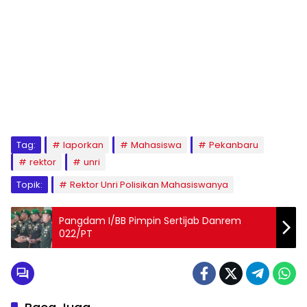
Tag:
laporkan
Mahasiswa
Pekanbaru
rektor
unri
Topik:
Rektor Unri Polisikan Mahasiswanya
Pangdam I/BB Pimpin Sertijab Danrem
022/PT