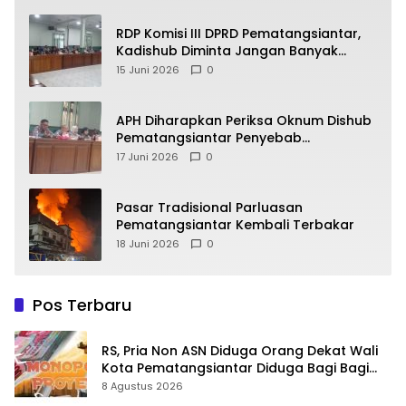
RDP Komisi III DPRD Pematangsiantar,
Kadishub Diminta Jangan Banyak
Alasan
15 Juni 2026
0
APH Diharapkan Periksa Oknum Dishub
Pematangsiantar Penyebab
Kebocoran PAD Retribusi Parkir
17 Juni 2026
0
Pasar Tradisional Parluasan
Pematangsiantar Kembali Terbakar
18 Juni 2026
0
Pos Terbaru
RS, Pria Non ASN Diduga Orang Dekat Wali
Kota Pematangsiantar Diduga Bagi Bagi
Proyek ke Kontraktor
8 Agustus 2026