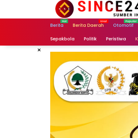
Langsung
ke
konten
Berita
Berita Daerah
Otomotif
Sepakbola
Politik
Peristiwa
K
×