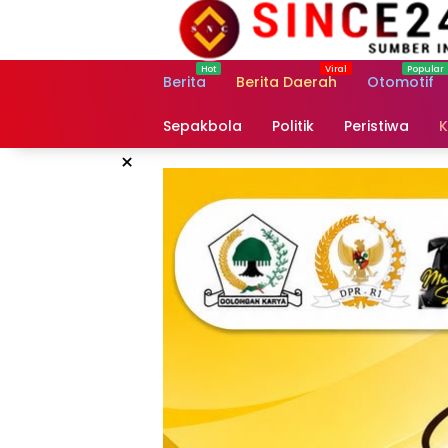
Langsung
ke
konten
Berita
Berita Daerah
Otomotif
Sepakbola
Politik
Peristiwa
K
×