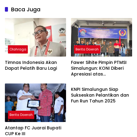
Baca Juga
Olahraga
Berita Daerah
Timnas Indonesia Akan
Fawer Sihite Pimpin PTMSI
Dapat Pelatih Baru Lagi
Simalungun: KONI Diberi
Apresiasi atas
Berita Daerah
Perhatiannya pada
Olahraga
KNPI Simalungun Siap
Sukseskan Pelantikan dan
Fun Run Tahun 2025
Berita Daerah
Atantap FC Juarai Bupati
CUP Ke III
Berita Daerah
Berita Daerah