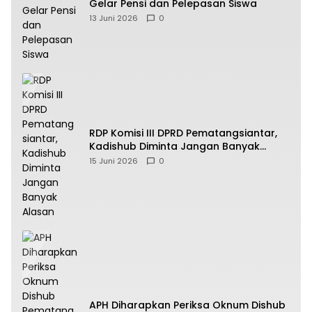
Gelar Pensi dan Pelepasan Siswa
13 Juni 2026
0
RDP Komisi III DPRD Pematangsiantar,
Kadishub Diminta Jangan Banyak
Alasan
15 Juni 2026
0
APH Diharapkan Periksa Oknum Dishub