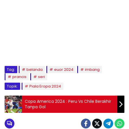
Tag:
belanda
euor 2024
imbang
prancis
seri
Topik:
Piala Eropa 2024
Copa America 2024 : Peru Vs Chile Berakhir
Tanpa Gol