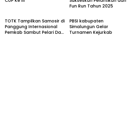
CUP Ke III
Sukseskan Pelantikan dan
Fun Run Tahun 2025
Berita Daerah
Berita Daerah
TOTK Tampilkan Samosir di
PBSI kabupaten
Panggung Internasional
Simalungun Gelar
Pemkab Sambut Pelari Dari
Turnamen Kejurkab
27 Negara