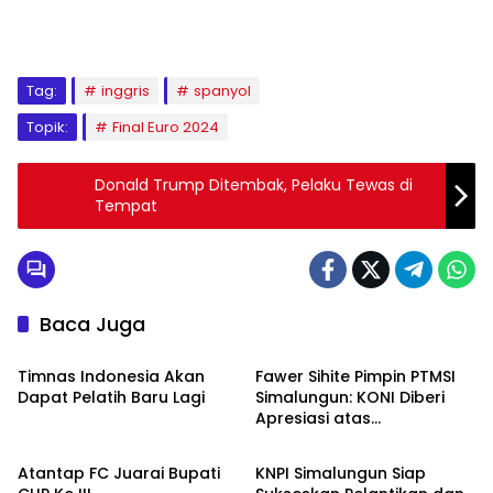
Tag:
inggris
spanyol
Topik:
Final Euro 2024
Donald Trump Ditembak, Pelaku Tewas di
Tempat
Baca Juga
Olahraga
Berita Daerah
Timnas Indonesia Akan
Fawer Sihite Pimpin PTMSI
Dapat Pelatih Baru Lagi
Simalungun: KONI Diberi
Apresiasi atas
Berita Daerah
Berita Daerah
Perhatiannya pada
Olahraga
Atantap FC Juarai Bupati
KNPI Simalungun Siap