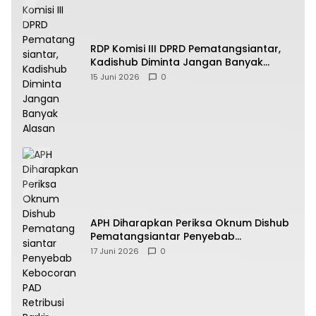
RDP Komisi III DPRD Pematangsiantar,
Kadishub Diminta Jangan Banyak
Alasan
15 Juni 2026
0
APH Diharapkan Periksa Oknum Dishub
Pematangsiantar Penyebab
Kebocoran PAD Retribusi Parkir
17 Juni 2026
0