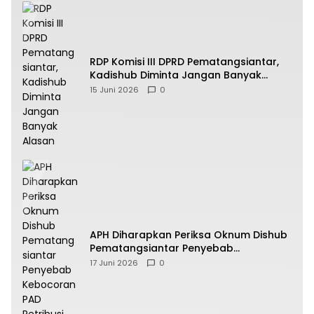
RDP Komisi III DPRD Pematangsiantar,
Kadishub Diminta Jangan Banyak
Alasan
15 Juni 2026
0
APH Diharapkan Periksa Oknum Dishub
Pematangsiantar Penyebab
Kebocoran PAD Retribusi Parkir
17 Juni 2026
0