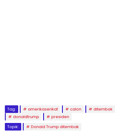
Tag:
amerikaserikat
calon
ditembak
donaldtrump
presiden
Topik:
Donald Trump ditembak