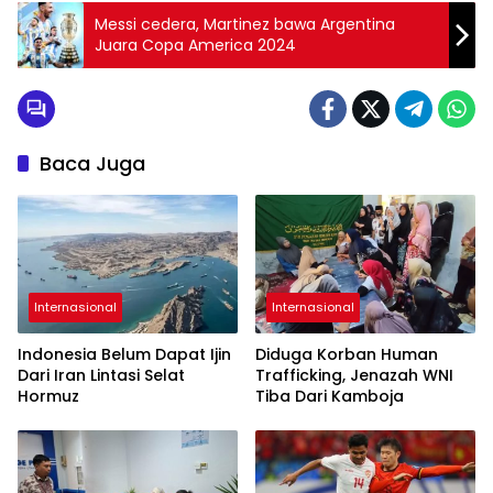
Messi cedera, Martinez bawa Argentina
Juara Copa America 2024
Baca Juga
Internasional
Internasional
Indonesia Belum Dapat Ijin
Diduga Korban Human
Dari Iran Lintasi Selat
Trafficking, Jenazah WNI
Hormuz
Tiba Dari Kamboja