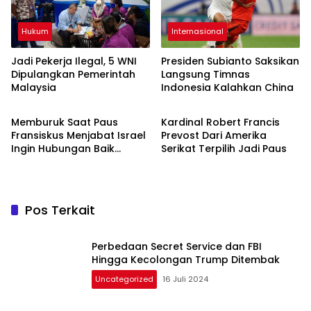
Hukum
Internasional
Jadi Pekerja Ilegal, 5 WNI
Presiden Subianto Saksikan
Dipulangkan Pemerintah
Langsung Timnas
Malaysia
Indonesia Kalahkan China
Internasional
Internasional
Memburuk Saat Paus
Kardinal Robert Francis
Fransiskus Menjabat Israel
Prevost Dari Amerika
Ingin Hubungan Baik
Serikat Terpilih Jadi Paus
Dengan Paus Leo
Pos Terkait
Perbedaan Secret Service dan FBI
Hingga Kecolongan Trump Ditembak
Uncategorized
16 Juli 2024