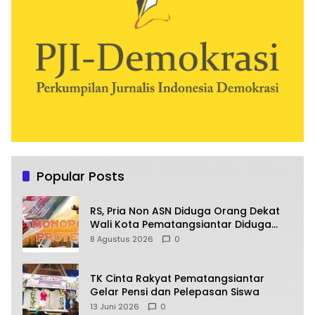
Popular Posts
RS, Pria Non ASN Diduga Orang Dekat
Wali Kota Pematangsiantar Diduga
Bagi Bagi Proyek ke Kontraktor
8 Agustus 2026
0
TK Cinta Rakyat Pematangsiantar
Gelar Pensi dan Pelepasan Siswa
13 Juni 2026
0