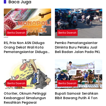
Baca Juga
Berita Daerah
Berita Daerah
RS, Pria Non ASN Diduga
Pemko Pematangsiantar
Orang Dekat Wali Kota
Diminta Buru Pelaku Jual
Pematangsiantar Diduga
Beli Badan Jalan Pada PKL
Bagi Bagi Proyek ke
Kontraktor
Berita Daerah
Berita Daerah
Otoriter, Oknum Petinggi
Bupati Samosir Serahkan
Kesbangpol Simalungun
Bibit Bawang Putih 4 Ton
Resahkan Pegawai