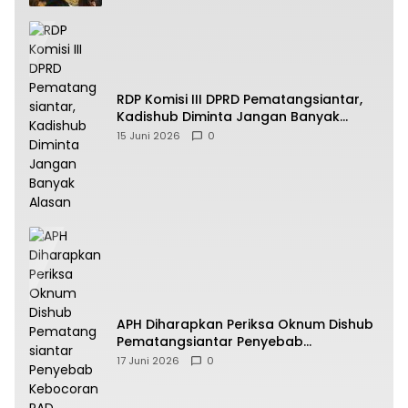
RDP Komisi III DPRD Pematangsiantar,
Kadishub Diminta Jangan Banyak
Alasan
15 Juni 2026
0
APH Diharapkan Periksa Oknum Dishub
Pematangsiantar Penyebab
Kebocoran PAD Retribusi Parkir
17 Juni 2026
0