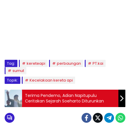
Tag:
kereteapi
perbaungan
PT.kai
sumut
Topik:
Kecelakaan kereta api
Terima Pendemo, Adian Napitupulu
Ceritakan Sejarah Soeharto Diturunkan