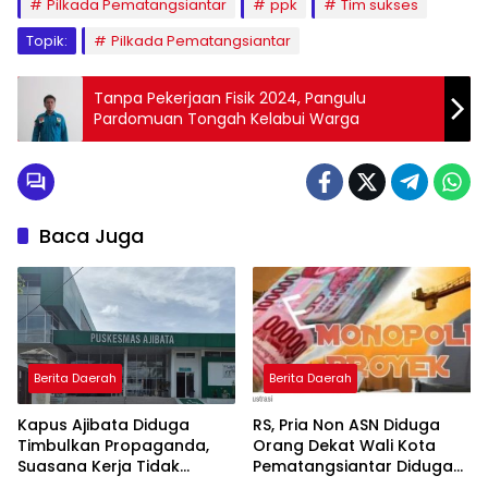
Pilkada Pematangsiantar
ppk
Tim sukses
Topik:
Pilkada Pematangsiantar
Tanpa Pekerjaan Fisik 2024, Pangulu
Pardomuan Tongah Kelabui Warga
Baca Juga
Berita Daerah
Berita Daerah
Kapus Ajibata Diduga
RS, Pria Non ASN Diduga
Timbulkan Propaganda,
Orang Dekat Wali Kota
Suasana Kerja Tidak
Pematangsiantar Diduga
Harmonis
Bagi Bagi Proyek ke