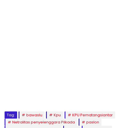
Tag:
bawaslu
Kpu
KPU Pematangsiantar
Netralitas penyelenggara Pilkada
paslon