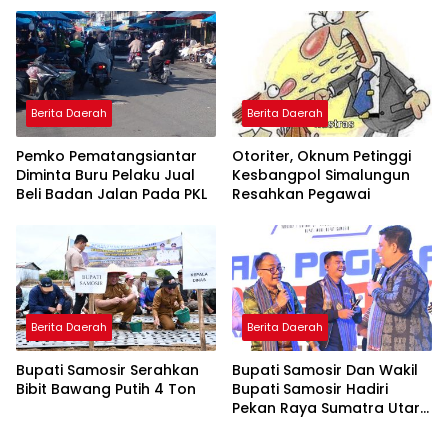
Kontraktor
Berita Daerah
Berita Daerah
Pemko Pematangsiantar
Otoriter, Oknum Petinggi
Diminta Buru Pelaku Jual
Kesbangpol Simalungun
Beli Badan Jalan Pada PKL
Resahkan Pegawai
Berita Daerah
Berita Daerah
Bupati Samosir Serahkan
Bupati Samosir Dan Wakil
Bibit Bawang Putih 4 Ton
Bupati Samosir Hadiri
Pekan Raya Sumatra Utara
(PRSU)Ke, 50