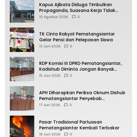
Kapus Ajibata Diduga Timbulkan
Propaganda, Suasana Kerja Tidak
Harmonis
10 Agustus 2026
0
TK Cinta Rakyat Pematangsiantar
Gelar Pensi dan Pelepasan Siswa
13 Juni 2026
0
RDP Komisi III DPRD Pematangsiantar,
Kadishub Diminta Jangan Banyak
Alasan
15 Juni 2026
0
APH Diharapkan Periksa Oknum Dishub
Pematangsiantar Penyebab
Kebocoran PAD Retribusi Parkir
17 Juni 2026
0
Pasar Tradisional Parluasan
Pematangsiantar Kembali Terbakar
18 Juni 2026
0