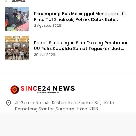
Penumpang Bus Meninggal Mendadak di
Pintu Tol Sinaksak, Polsek Dolok Batu
Nanggar Gerak Cepat Olah TKP
2 Agustus 2026
Polres Simalungun Siap Dukung Perubahan
UU Polri, Kapolda Sumut Tegaskan Jadi
Fondasi Penguatan Profesionalisme dan
30 Juli 2026
Akuntabilitas Personel
Jl. Gereja No . 45, Kristen, Kec. Siantar Sel,.. Kota
Pematang Siantar, Sumatra Utara. 21118
0812-6010-0914
info@since24news.com