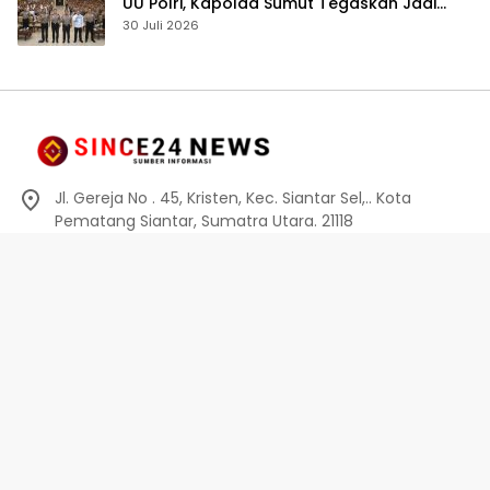
UU Polri, Kapolda Sumut Tegaskan Jadi
Fondasi Penguatan Profesionalisme dan
30 Juli 2026
Akuntabilitas Personel
Jl. Gereja No . 45, Kristen, Kec. Siantar Sel,.. Kota
Pematang Siantar, Sumatra Utara. 21118
0812-6010-0914
info@since24news.com
Privacy Policy
Redaksi
Kode Etik