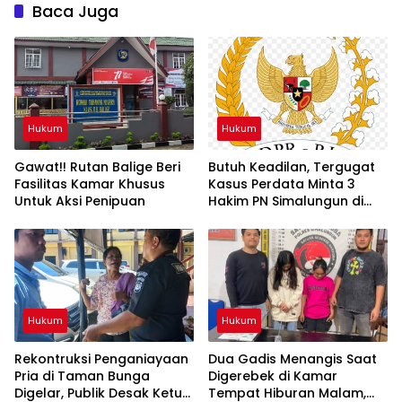
Baca Juga
Hukum
Hukum
Gawat!! Rutan Balige Beri
Butuh Keadilan, Tergugat
Fasilitas Kamar Khusus
Kasus Perdata Minta 3
Untuk Aksi Penipuan
Hakim PN Simalungun di
RDP Kan Komisi 3 DPR RI
Hukum
Hukum
Rekontruksi Penganiayaan
Dua Gadis Menangis Saat
Pria di Taman Bunga
Digerebek di Kamar
Digelar, Publik Desak Ketua
Tempat Hiburan Malam,