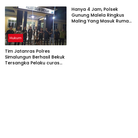
Organisasi IPK
Polsek Gunung Malela
Pematangsiantar Diperiksa
Bongkar Jaringan Pemakai
Hanya 4 Jam, Polsek
Sabu di Simalungun
Gunung Malela Ringkus
Maling Yang Masuk Rumah
Warga Dini Hari, Tiga HP
dan Dua Tabung Gas
Hukum
Berhasil Diamankan
Tim Jatanras Polres
Simalungun Berhasil Bekuk
Tersangka Pelaku curas
Sampai ke Riau