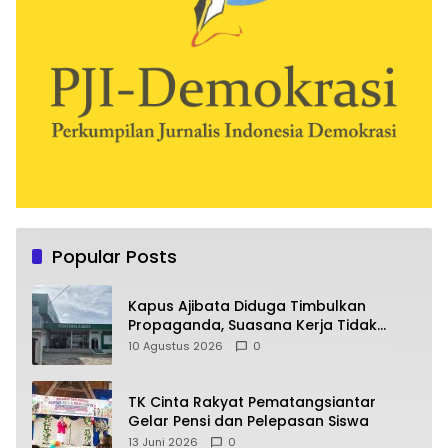
Popular Posts
Kapus Ajibata Diduga Timbulkan
Propaganda, Suasana Kerja Tidak
Harmonis
10 Agustus 2026
0
TK Cinta Rakyat Pematangsiantar
Gelar Pensi dan Pelepasan Siswa
13 Juni 2026
0