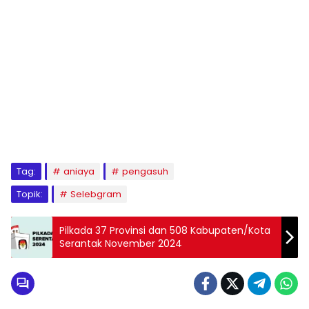
Tag:
aniaya
pengasuh
Topik:
Selebgram
Pilkada 37 Provinsi dan 508 Kabupaten/Kota
Serantak November 2024