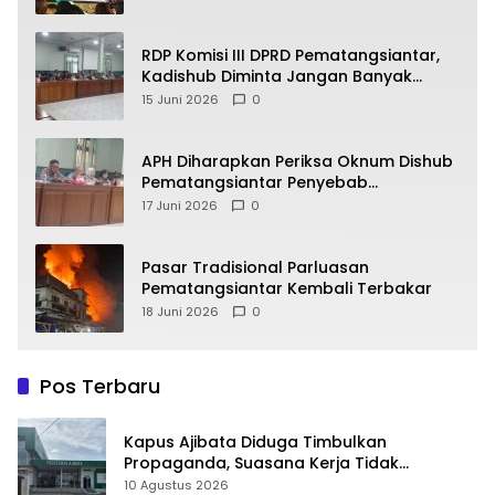
RDP Komisi III DPRD Pematangsiantar,
Kadishub Diminta Jangan Banyak
Alasan
15 Juni 2026
0
APH Diharapkan Periksa Oknum Dishub
Pematangsiantar Penyebab
Kebocoran PAD Retribusi Parkir
17 Juni 2026
0
Pasar Tradisional Parluasan
Pematangsiantar Kembali Terbakar
18 Juni 2026
0
Pos Terbaru
Kapus Ajibata Diduga Timbulkan
Propaganda, Suasana Kerja Tidak
Harmonis
10 Agustus 2026