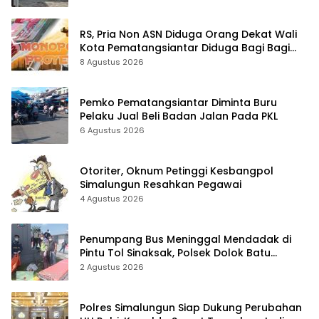
RS, Pria Non ASN Diduga Orang Dekat Wali
Kota Pematangsiantar Diduga Bagi Bagi
Proyek ke Kontraktor
8 Agustus 2026
Pemko Pematangsiantar Diminta Buru
Pelaku Jual Beli Badan Jalan Pada PKL
6 Agustus 2026
Otoriter, Oknum Petinggi Kesbangpol
Simalungun Resahkan Pegawai
4 Agustus 2026
Penumpang Bus Meninggal Mendadak di
Pintu Tol Sinaksak, Polsek Dolok Batu
Nanggar Gerak Cepat Olah TKP
2 Agustus 2026
Polres Simalungun Siap Dukung Perubahan