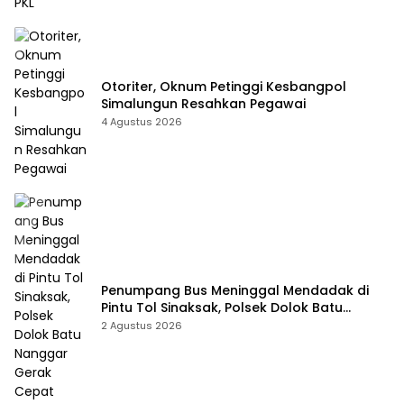
Otoriter, Oknum Petinggi Kesbangpol
Simalungun Resahkan Pegawai
4 Agustus 2026
Penumpang Bus Meninggal Mendadak di
Pintu Tol Sinaksak, Polsek Dolok Batu
Nanggar Gerak Cepat Olah TKP
2 Agustus 2026