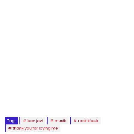
Tag:
bon jovi
musik
rock klasik
thank you for loving me