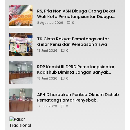
RS, Pria Non ASN Diduga Orang Dekat
Wali Kota Pematangsiantar Diduga
Bagi Bagi Proyek ke Kontraktor
8 Agustus 2026
0
TK Cinta Rakyat Pematangsiantar
Gelar Pensi dan Pelepasan Siswa
13 Juni 2026
0
RDP Komisi III DPRD Pematangsiantar,
Kadishub Diminta Jangan Banyak
Alasan
15 Juni 2026
0
APH Diharapkan Periksa Oknum Dishub
Pematangsiantar Penyebab
Kebocoran PAD Retribusi Parkir
17 Juni 2026
0