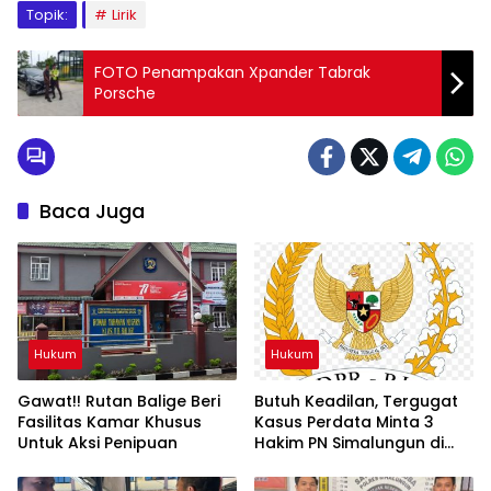
Topik:
Lirik
FOTO Penampakan Xpander Tabrak
Porsche
Baca Juga
Hukum
Hukum
Gawat!! Rutan Balige Beri
Butuh Keadilan, Tergugat
Fasilitas Kamar Khusus
Kasus Perdata Minta 3
Untuk Aksi Penipuan
Hakim PN Simalungun di
RDP Kan Komisi 3 DPR RI