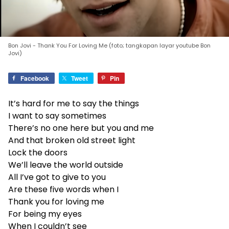
Bon Jovi - Thank You For Loving Me (foto; tangkapan layar youtube Bon
Jovi)
Facebook
Tweet
Pin
It’s hard for me to say the things
I want to say sometimes
There’s no one here but you and me
And that broken old street light
Lock the doors
We’ll leave the world outside
All I’ve got to give to you
Are these five words when I
Thank you for loving me
For being my eyes
When I couldn’t see