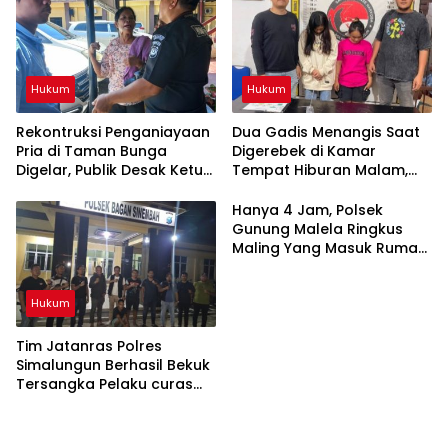
Hukum
Hukum
Rekontruksi Penganiayaan
Dua Gadis Menangis Saat
Pria di Taman Bunga
Digerebek di Kamar
Digelar, Publik Desak Ketua
Tempat Hiburan Malam,
Organisasi IPK
Polsek Gunung Malela
Pematangsiantar Diperiksa
Bongkar Jaringan Pemakai
Hanya 4 Jam, Polsek
Sabu di Simalungun
Gunung Malela Ringkus
Maling Yang Masuk Rumah
Warga Dini Hari, Tiga HP
dan Dua Tabung Gas
Hukum
Berhasil Diamankan
Tim Jatanras Polres
Simalungun Berhasil Bekuk
Tersangka Pelaku curas
Sampai ke Riau