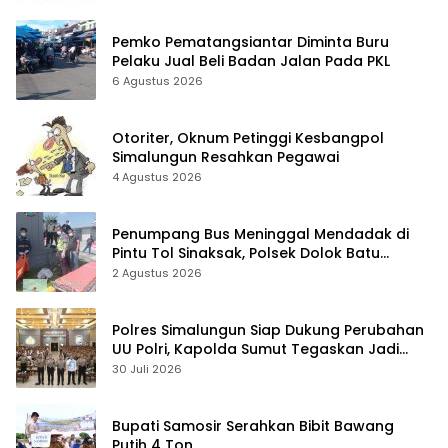
Pemko Pematangsiantar Diminta Buru
Pelaku Jual Beli Badan Jalan Pada PKL
6 Agustus 2026
Otoriter, Oknum Petinggi Kesbangpol
Simalungun Resahkan Pegawai
4 Agustus 2026
Penumpang Bus Meninggal Mendadak di
Pintu Tol Sinaksak, Polsek Dolok Batu
Nanggar Gerak Cepat Olah TKP
2 Agustus 2026
Polres Simalungun Siap Dukung Perubahan
UU Polri, Kapolda Sumut Tegaskan Jadi
Fondasi Penguatan Profesionalisme dan
30 Juli 2026
Akuntabilitas Personel
Bupati Samosir Serahkan Bibit Bawang
Putih 4 Ton