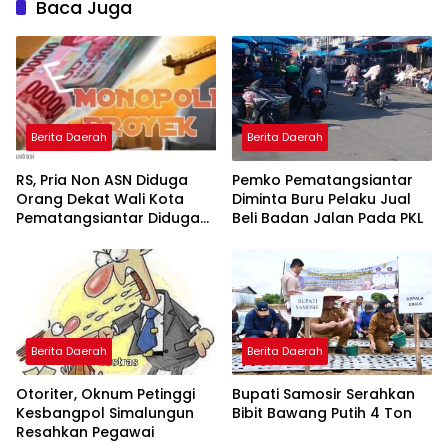
Baca Juga
Berita Daerah
Berita Daerah
RS, Pria Non ASN Diduga
Pemko Pematangsiantar
Orang Dekat Wali Kota
Diminta Buru Pelaku Jual
Pematangsiantar Diduga
Beli Badan Jalan Pada PKL
Bagi Bagi Proyek ke
Kontraktor
Berita Daerah
Berita Daerah
Otoriter, Oknum Petinggi
Bupati Samosir Serahkan
Kesbangpol Simalungun
Bibit Bawang Putih 4 Ton
Resahkan Pegawai