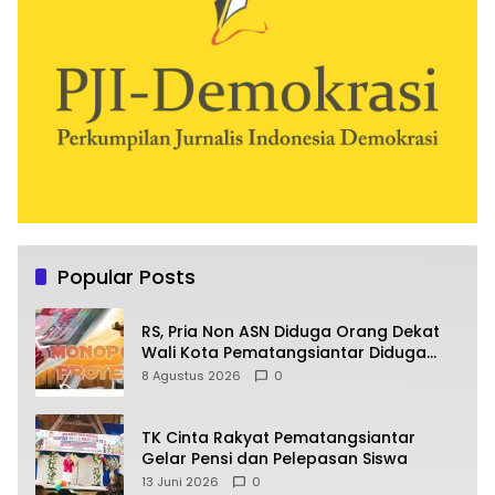
Popular Posts
RS, Pria Non ASN Diduga Orang Dekat
Wali Kota Pematangsiantar Diduga
Bagi Bagi Proyek ke Kontraktor
8 Agustus 2026
0
TK Cinta Rakyat Pematangsiantar
Gelar Pensi dan Pelepasan Siswa
13 Juni 2026
0