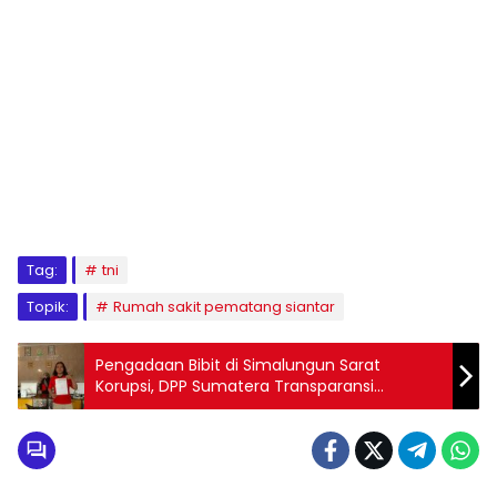
Tag:
tni
Topik:
Rumah sakit pematang siantar
Pengadaan Bibit di Simalungun Sarat
Korupsi, DPP Sumatera Transparansi
Laporkan ke Kejatisu