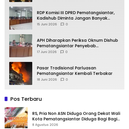
RDP Komisi III DPRD Pematangsiantar,
Kadishub Diminta Jangan Banyak
Alasan
15 Juni 2026
0
APH Diharapkan Periksa Oknum Dishub
Pematangsiantar Penyebab
Kebocoran PAD Retribusi Parkir
17 Juni 2026
0
Pasar Tradisional Parluasan
Pematangsiantar Kembali Terbakar
18 Juni 2026
0
Pos Terbaru
RS, Pria Non ASN Diduga Orang Dekat Wali
Kota Pematangsiantar Diduga Bagi Bagi
Proyek ke Kontraktor
8 Agustus 2026