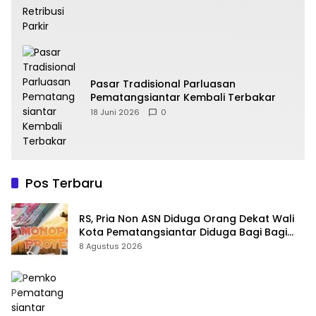
Pasar Tradisional Parluasan
Pematangsiantar Kembali Terbakar
18 Juni 2026
0
Pos Terbaru
RS, Pria Non ASN Diduga Orang Dekat Wali
Kota Pematangsiantar Diduga Bagi Bagi
Proyek ke Kontraktor
8 Agustus 2026