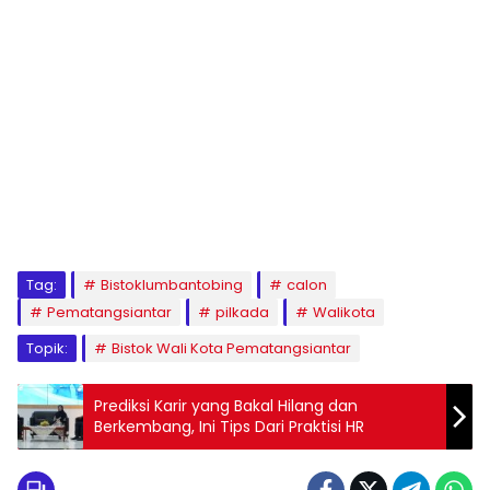
Tag:
Bistoklumbantobing
calon
Pematangsiantar
pilkada
Walikota
Topik:
Bistok Wali Kota Pematangsiantar
Prediksi Karir yang Bakal Hilang dan
Berkembang, Ini Tips Dari Praktisi HR