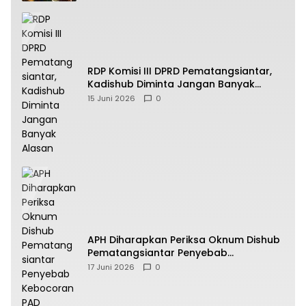
RDP Komisi III DPRD Pematangsiantar,
Kadishub Diminta Jangan Banyak
Alasan
15 Juni 2026
0
APH Diharapkan Periksa Oknum Dishub
Pematangsiantar Penyebab
Kebocoran PAD Retribusi Parkir
17 Juni 2026
0