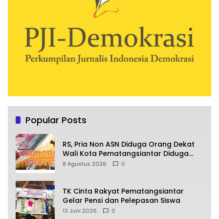
Popular Posts
RS, Pria Non ASN Diduga Orang Dekat
Wali Kota Pematangsiantar Diduga
Bagi Bagi Proyek ke Kontraktor
8 Agustus 2026
0
TK Cinta Rakyat Pematangsiantar
Gelar Pensi dan Pelepasan Siswa
13 Juni 2026
0