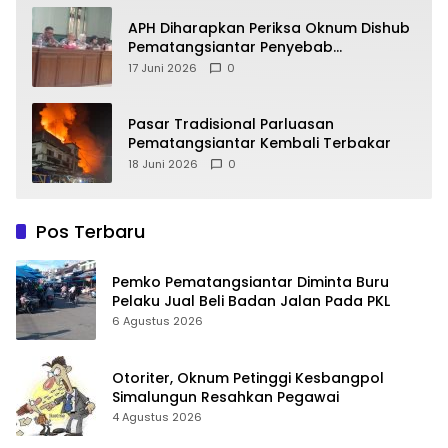
APH Diharapkan Periksa Oknum Dishub
Pematangsiantar Penyebab
Kebocoran PAD Retribusi Parkir
17 Juni 2026
0
Pasar Tradisional Parluasan
Pematangsiantar Kembali Terbakar
18 Juni 2026
0
Pos Terbaru
Pemko Pematangsiantar Diminta Buru
Pelaku Jual Beli Badan Jalan Pada PKL
6 Agustus 2026
Otoriter, Oknum Petinggi Kesbangpol
Simalungun Resahkan Pegawai
4 Agustus 2026