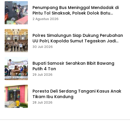
Penumpang Bus Meninggal Mendadak di
Pintu Tol Sinaksak, Polsek Dolok Batu
Nanggar Gerak Cepat Olah TKP
2 Agustus 2026
Polres Simalungun Siap Dukung Perubahan
UU Polri, Kapolda Sumut Tegaskan Jadi
Fondasi Penguatan Profesionalisme dan
30 Juli 2026
Akuntabilitas Personel
Bupati Samosir Serahkan Bibit Bawang
Putih 4 Ton
29 Juli 2026
Poresta Deli Serdang Tangani Kasus Anak
Tikam Ibu Kandung
28 Juli 2026