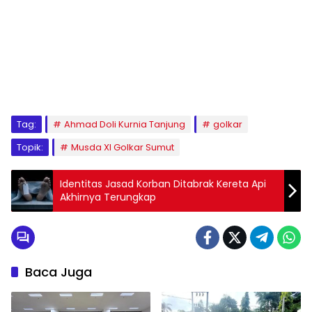
Tag:
Ahmad Doli Kurnia Tanjung
golkar
Topik:
Musda XI Golkar Sumut
Identitas Jasad Korban Ditabrak Kereta Api
Akhirnya Terungkap
Baca Juga